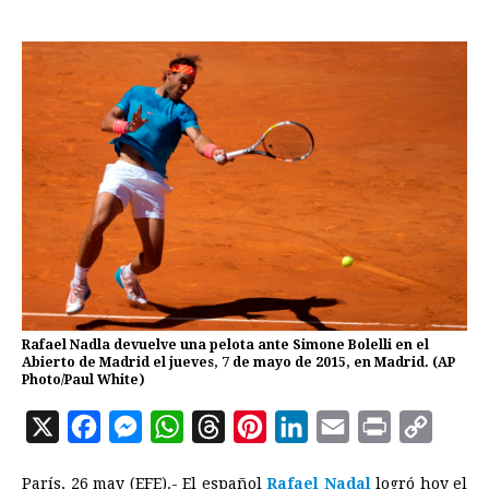
Rafael Nadla devuelve una pelota ante Simone Bolelli en el
Abierto de Madrid el jueves, 7 de mayo de 2015, en Madrid. (AP
Photo/Paul White)
X
F
M
W
T
P
L
E
P
C
a
e
h
h
i
i
m
r
o
París, 26 may (EFE).- El español
Rafael Nadal
logró hoy el