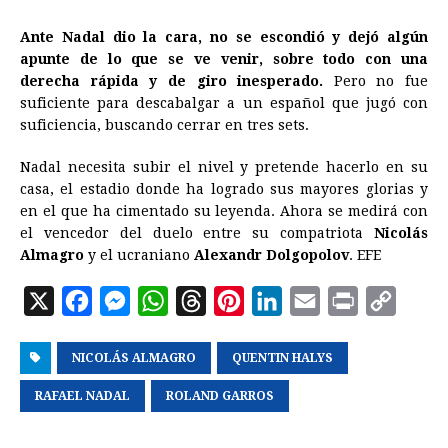
Ante Nadal dio la cara, no se escondió y dejó algún
apunte de lo que se ve venir, sobre todo con una
derecha rápida y de giro inesperado.
Pero no fue
suficiente para descabalgar a un español que jugó con
suficiencia, buscando cerrar en tres sets.
Nadal necesita subir el nivel y pretende hacerlo en su
casa, el estadio donde ha logrado sus mayores glorias y
en el que ha cimentado su leyenda. Ahora se medirá con
el vencedor del duelo entre su compatriota
Nicolás
Almagro
y el ucraniano
Alexandr Dolgopolov
. EFE
X
F
M
W
T
P
L
E
P
C
a
e
h
h
i
i
m
r
o
NICOLÁS ALMAGRO
c
s
a
r
QUENTIN HALYS
n
n
a
i
p
e
s
t
e
t
k
i
n
y
RAFAEL NADAL
ROLAND GARROS
b
e
s
a
e
e
l
t
L