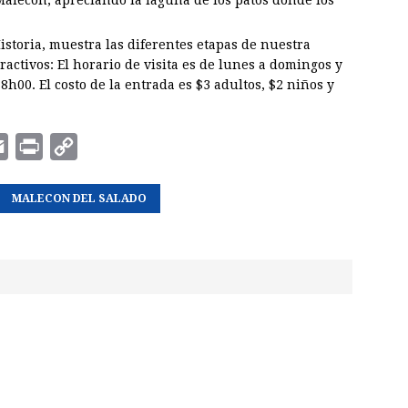
storia, muestra las diferentes etapas de nuestra
activos: El horario de visita es de lunes a domingos y
8h00. El costo de la entrada es $3 adultos, $2 niños y
E
P
C
m
r
o
a
MALECON DEL SALADO
i
p
i
n
y
l
t
L
i
n
k