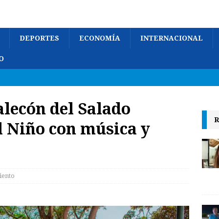
DEPORTES
ECONOMÍA
INTERNACIONAL
O
lecón del Salado
R
l Niño con música y
iento