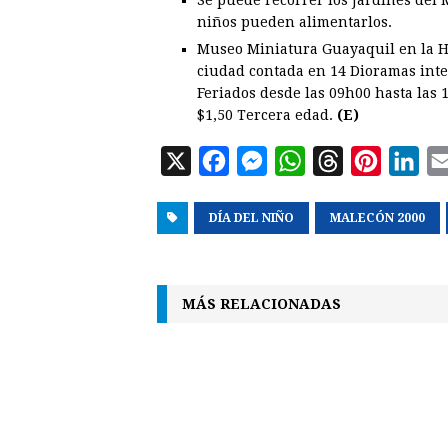
niños pueden alimentarlos.
Museo Miniatura Guayaquil en la Hi
ciudad contada en 14 Dioramas inter
Feriados desde las 09h00 hasta las 1
$1,50 Tercera edad.
(E)
X
F
M
W
T
P
L
a
e
h
h
i
i
DÍA DEL NIÑO
c
s
a
MALECÓN 2000
r
n
n
e
s
t
e
t
k
b
e
s
a
e
e
MÁS RELACIONADAS
o
n
A
d
r
d
o
g
p
s
e
I
k
e
p
s
n
r
t