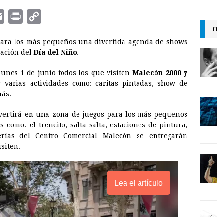
E
P
C
O
m
r
o
ara los más pequeños una divertida agenda de shows
a
i
p
ración del
Día del Niño
.
i
n
y
lunes 1 de junio todos los que visiten
Malecón 2000 y
l
t
L
 varias actividades como: caritas pintadas, show de
i
más.
n
nvertirá en una zona de juegos para los más pequeños
k
 como: el trencito, salta salta, estaciones de pintura,
erías del Centro Comercial Malecón se entregarán
isiten.
Lea el artículo