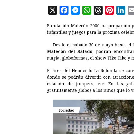
X
F
M
W
T
P
L
a
e
h
h
i
i
Fundación Malecón 2000 ha preparado p
c
s
a
r
n
n
infantiles y juegos para la próxima celeb
e
s
t
e
t
k
Desde el sábado 30 de mayo hasta el 
b
e
s
a
e
e
Malecón del Salado
, podrán encontrar
o
n
A
d
r
d
magia, globoformas, el show Tiko Tiko y 
o
g
p
s
e
I
El área del Hemiciclo La Rotonda se co
k
e
p
s
n
donde se podrán divertir con atracciones
r
t
estación de jumpers, etc. En las gal
gratuitamente globos a los niños que lo v