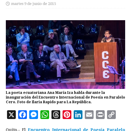
martes 9 de junio de 2015
La poeta ecuatoriana Ana María Iza habla durante la
inauguración del Encuentro Internacional de Poesía en Paralelo
Cero. Foto de Ilaria Rapido para La República.
X
F
M
W
T
P
L
E
P
C
a
e
h
h
i
i
m
r
o
Quito.- El
Encuentro Internacional de Poesía Paralelo