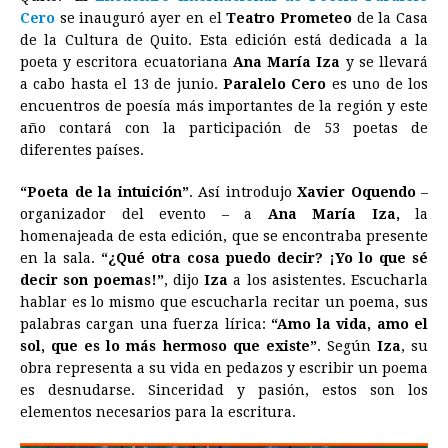
c
s
a
r
n
n
a
i
p
Cero
se inauguró ayer en el
Teatro Prometeo
de la Casa
e
s
t
e
t
k
i
n
y
de la Cultura de Quito. Esta edición está dedicada a la
poeta y escritora ecuatoriana
b
e
s
a
Ana María Iza
e
e
l
y se llevará
t
L
a cabo hasta el 13 de junio.
Paralelo Cero
es uno de los
o
n
A
d
r
d
i
encuentros de poesía más importantes de la región y este
o
g
p
s
e
I
n
año contará con la participación de 53 poetas de
diferentes países.
k
e
p
s
n
k
r
t
“Poeta de la intuición”
. Así introdujo
Xavier Oquendo
–
organizador del evento – a
Ana María Iza,
la
homenajeada de esta edición, que se encontraba presente
en la sala.
“¿Qué otra cosa puedo decir? ¡Yo lo que sé
decir son poemas!”
, dijo
Iza
a los asistentes. Escucharla
hablar es lo mismo que escucharla recitar un poema, sus
palabras cargan una fuerza lírica:
“Amo la vida, amo el
sol, que es lo más hermoso que existe”
. Según
Iza
, su
obra representa a su vida en pedazos y escribir un poema
es desnudarse. Sinceridad y pasión, estos son los
elementos necesarios para la escritura.