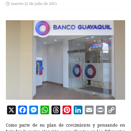
martes 21 de julio de 2015
X
F
M
W
T
P
L
E
P
C
a
e
h
h
i
i
m
r
o
Como parte de su plan de crecimiento y pensando en
c
s
a
r
n
n
a
i
p