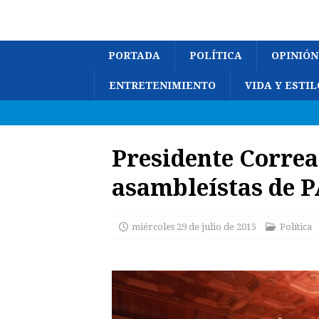
PORTADA
POLÍTICA
OPINIÓN
ENTRETENIMIENTO
VIDA Y ESTIL
Presidente Correa
asambleístas de P
miércoles 29 de julio de 2015
Política