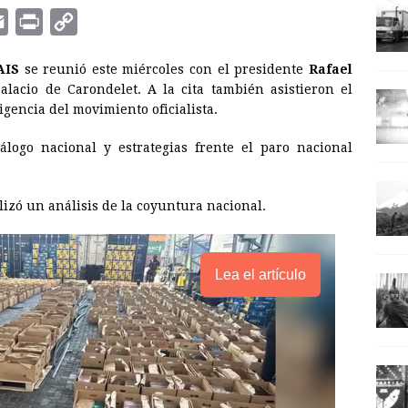
E
P
C
m
r
o
AIS
se reunió este miércoles con el presidente
Rafael
a
i
p
lacio de Carondelet. A la cita también asistieron el
i
n
y
igencia del movimiento oficialista.
l
t
L
álogo nacional y estrategias frente el paro nacional
i
n
alizó un análisis de la coyuntura nacional.
k
Lea el artículo