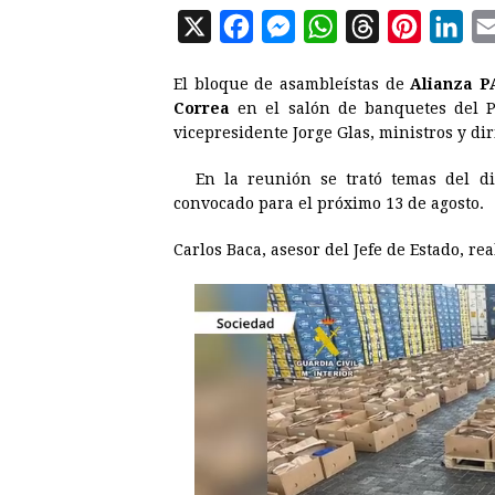
X
F
M
W
T
P
L
a
e
h
h
i
i
El bloque de asambleístas de
Alianza P
c
s
a
r
n
n
Correa
en el salón de banquetes del Pa
e
s
t
e
t
k
vicepresidente Jorge Glas, ministros y dir
b
e
s
a
e
e
En la reunión se trató temas del di
o
n
A
d
r
d
convocado para el próximo 13 de agosto.
o
g
p
s
e
I
Carlos Baca, asesor del Jefe de Estado, re
k
e
p
s
n
r
t