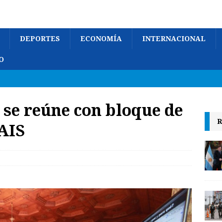
DEPORTES
ECONOMÍA
INTERNACIONAL
O
 se reúne con bloque de
R
AIS