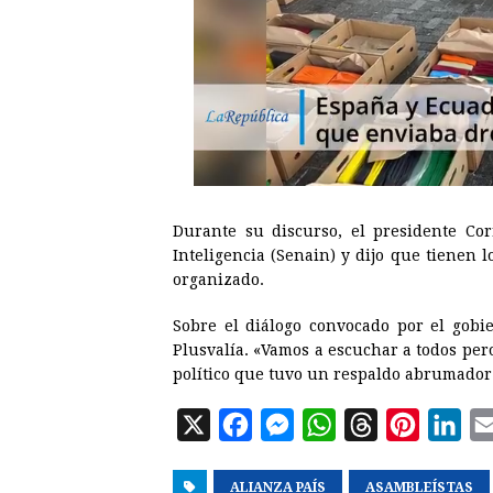
Durante su discurso, el presidente Cor
Inteligencia (Senain) y dijo que tienen 
organizado.
Sobre el diálogo convocado por el gobi
Plusvalía. «Vamos a escuchar a todos per
político que tuvo un respaldo abrumador
X
F
M
W
T
P
L
a
e
h
h
i
i
ALIANZA PAÍS
c
s
a
ASAMBLEÍSTAS
r
n
n