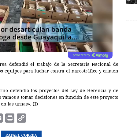
powered by
rea defendió el trabajo de la Secretaría Nacional de
los equipos para luchar contra el narcotráfico y crimen
erno defendió los proyectos del Ley de Herencia y de
o vamos a tomar decisiones en función de este proyecto
 en las urnas».
(I)
E
P
C
m
r
o
a
RAFAEL CORREA
i
p