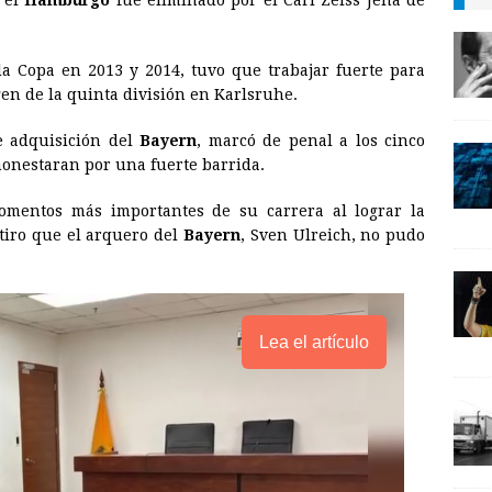
 el
Hamburgo
fue eliminado por el Carl Zeiss Jena de
i
n
y
l
t
L
la Copa en 2013 y 2014, tuvo que trabajar fuerte para
i
gen de la quinta división en Karlsruhe.
n
te adquisición del
Bayern
, marcó de penal a los cinco
k
monestaran por una fuerte barrida.
omentos más importantes de su carrera al lograr la
tiro que el arquero del
Bayern
, Sven Ulreich, no pudo
Lea el artículo