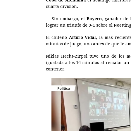
Copa de Alemania
el domingo mientras
e
s
t
e
t
k
cuarta división.
b
e
s
a
e
e
Sin embargo, el
Bayern
, ganador de 
o
n
A
d
r
d
lograr un triunfo de 3-1 sobre el Noettin
o
g
p
s
e
I
El chileno
Arturo Vidal
, la más recien
k
e
p
s
n
minutos de juego, uno antes de que le a
r
t
Niklas Hecht-Zirpel tuvo uno de los m
igualada a los 16 minutos al rematar un 
contener.