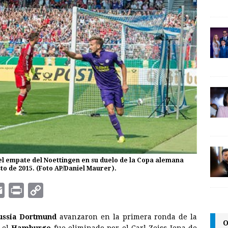
del empate del Noettingen en su duelo de la Copa alemana
to de 2015. (Foto AP/Daniel Maurer).
E
P
C
m
r
o
ussia Dortmund
avanzaron en la primera ronda de la
a
i
p
O