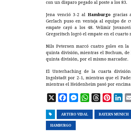
con un disparo pegado al poste a los 83.
Jena venció 3-2 al
Hamburgo
gracias a
Gerlach puso en ventaja al equipo de cu
empate cayó a los 48. Velimir Jovanovi
Gregoritsch logró el empate en el cuarto 
Nils Petersen marcó cuatro goles en la
quinta división, mientras el Bochum, de
quinta división, por el mismo marcador.
El Unterhaching de la cuarta divisió
Ingolstadt por 2-1, mientras que el Pad
mientras el Heidenheim pasó por encima
X
F
M
W
T
P
L
a
e
h
h
i
i
ARTURO VIDAL
c
s
a
BAYERN MUNICH
r
n
n
e
s
t
e
t
k
HAMBURGO