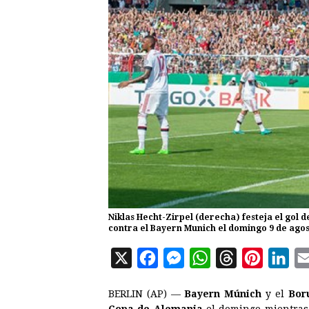
Niklas Hecht-Zirpel (derecha) festeja el gol 
contra el Bayern Munich el domingo 9 de agos
X
F
M
W
T
P
L
a
e
h
h
i
i
BERLIN (AP) —
Bayern Múnich
y el
Bor
c
s
a
r
n
n