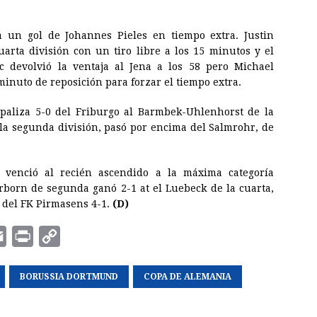
 un gol de Johannes Pieles en tiempo extra. Justin
arta división con un tiro libre a los 15 minutos y el
c devolvió la ventaja al Jena a los 58 pero Michael
minuto de reposición para forzar el tiempo extra.
 paliza 5-0 del Friburgo al Barmbek-Uhlenhorst de la
 la segunda división, pasó por encima del Salmrohr, de
n venció al recién ascendido a la máxima categoría
erborn de segunda ganó 2-1 at el Luebeck de la cuarta,
 del FK Pirmasens 4-1.
(D)
E
P
C
m
r
o
a
BORUSSIA DORTMUND
i
p
COPA DE ALEMANIA
i
n
y