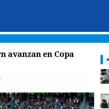
n avanzan en Copa
R
s