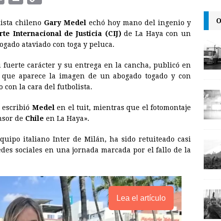
m
r
o
O
lista chileno
Gary Medel
echó hoy mano del ingenio y
a
i
p
rte Internacional de Justicia (CIJ)
de La Haya con un
i
n
y
ogado ataviado con toga y peluca.
l
t
L
u fuerte carácter y su entrega en la cancha, publicó en
i
l que aparece la imagen de un abogado togado y con
n
o con la cara del futbolista.
k
, escribió
Medel
en el tuit, mientras que el fotomontaje
nsor de
Chile
en La Haya».
quipo italiano Inter de Milán, ha sido retuiteado casi
edes sociales en una jornada marcada por el fallo de la
Lea el artículo