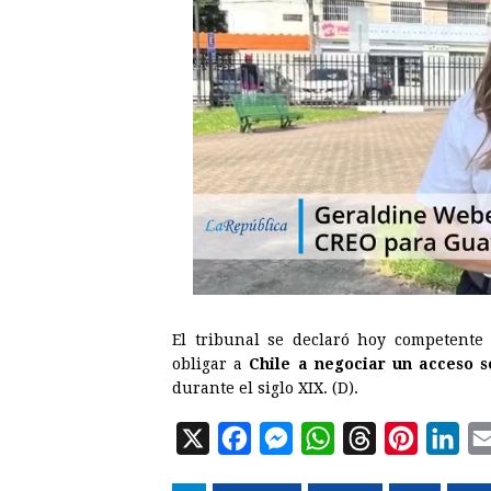
El tribunal se declaró hoy competent
obligar a
Chile a negociar un acceso 
durante el siglo XIX. (D).
X
F
M
W
T
P
L
a
e
h
h
i
i