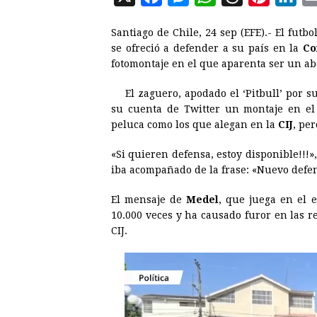
a
e
h
h
i
i
Santiago de Chile, 24 sep (EFE).- El futbo
c
s
a
r
n
n
se ofreció a defender a su país en la
Co
e
s
t
e
t
k
fotomontaje en el que aparenta ser un ab
b
e
s
a
e
e
El zaguero, apodado el ‘Pitbull’ por s
o
n
A
d
r
d
su cuenta de Twitter un montaje en e
o
g
p
s
e
I
peluca como los que alegan en la
CIJ
, per
k
e
p
s
n
«Si quieren defensa, estoy disponible!!!»
r
t
iba acompañado de la frase: «Nuevo defe
El mensaje de
Medel
, que juega en el e
10.000 veces y ha causado furor en las r
CIJ.