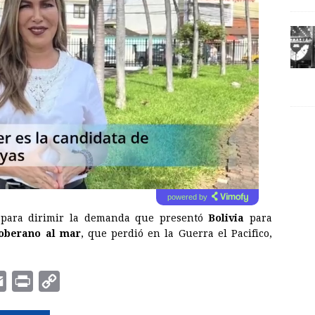
powered by
e para dirimir la demanda que presentó
Bolivia
para
soberano al mar
, que perdió en la Guerra el Pacifico,
E
P
C
m
r
o