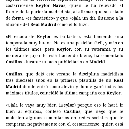
e
s
t
e
t
k
i
n
y
costarricense
Keylor Navas
, quien le ha relevado al
frente de la portería madridista, al afirmar que su estado
b
e
s
a
e
e
l
t
L
de forma «es fantástico» y que «ojalá un día ilusione a la
o
n
A
d
r
d
i
afición» del
Real Madrid
como él lo hizo.
o
g
p
s
e
I
n
«El estado de
Keylor
es fantástico, está haciendo una
k
e
p
s
n
k
temporada muy buena. No es una posición fácil, y más en
r
t
los últimos años, pero
Keylor
, con su veteranía y su
manera de jugar lo está haciendo bien», ha comentado
Casillas
, durante un acto publicitario en
Madrid
.
Casillas
, que dejó este verano la disciplina madridista
tras dieciséis años en la primera plantilla de un
Real
Madrid
donde entró como alevín y donde ganó todos los
máximos títulos, coincidió la última campaña con
Keylor
.
«Ojalá le vaya muy bien (
Keylor
) porque eso le hará ir
bien al equipo», confesó
Casillas
, que negó que le
molesten algunos comentarios en redes sociales que le
comparan negativamente con el costarricense, quien está