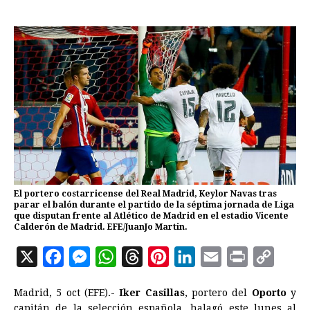
El portero costarricense del Real Madrid, Keylor Navas tras
parar el balón durante el partido de la séptima jornada de Liga
que disputan frente al Atlético de Madrid en el estadio Vicente
Calderón de Madrid. EFE/JuanJo Martin.
X
F
M
W
T
P
L
E
P
C
a
e
h
h
i
i
m
r
o
Madrid, 5 oct (EFE).-
Iker Casillas
, portero del
Oporto
y
c
s
a
r
n
n
a
i
p
capitán de la selección española, halagó este lunes al