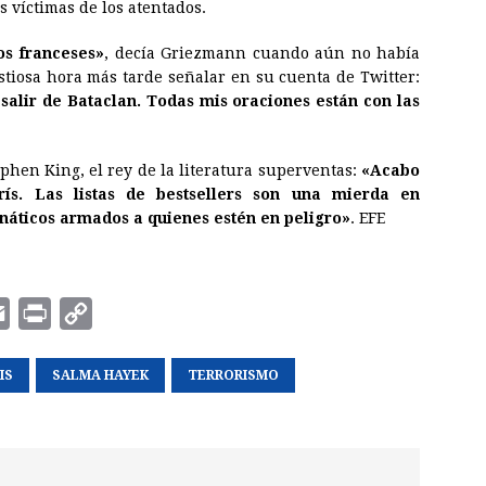
s víctimas de los atentados.
os franceses»
, decía Griezmann cuando aún no había
tiosa hora más tarde señalar en su cuenta de Twitter:
alir de Bataclan. Todas mis oraciones están con las
ephen King, el rey de la literatura superventas:
«Acabo
ís. Las listas de bestsellers son una mierda en
unáticos armados a quienes estén en peligro»
. EFE
E
P
C
m
r
o
IS
a
i
SALMA HAYEK
p
TERRORISMO
i
n
y
l
t
L
i