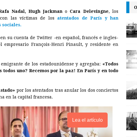
m
r
o
O
Rafa Nadal, Hugh Jackman
o
Cara Delevingne
, los
a
i
p
 con las víctimas de los
atentados de París y han
i
n
y
 sociales.
l
t
L
ó en su cuenta de Twitter -en español, francés e ingles-
i
l empresario François-Henri Pinault, y residente en
n
k
 emigrante de los estadounidense y agregaba:
«Todos
todos uno? Recemos por la paz! En París y en todo
stado»
por los atentados tras anular los dos conciertos
a en la capital francesa.
Lea el artículo