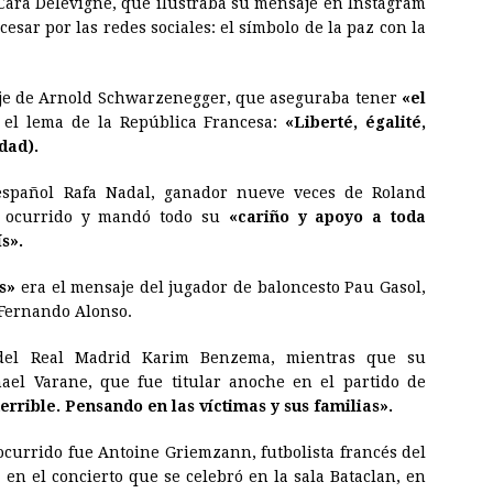
a Cara Delevigne, que ilustraba su mensaje en Instagram
esar por las redes sociales: el símbolo de la paz con la
je de Arnold Schwarzenegger, que aseguraba tener
«el
 el lema de la República Francesa:
«Liberté, égalité,
dad).
 español Rafa Nadal, ganador nueve veces de Roland
 ocurrido y mandó todo su
«cariño y apoyo a toda
s».
s»
era el mensaje del jugador de baloncesto Pau Gasol,
 Fernando Alonso.
 del Real Madrid Karim Benzema, mientras que su
ael Varane, que fue titular anoche en el partido de
errible. Pensando en las víctimas y sus familias».
ocurrido fue Antoine Griemzann, futbolista francés del
en el concierto que se celebró en la sala Bataclan, en