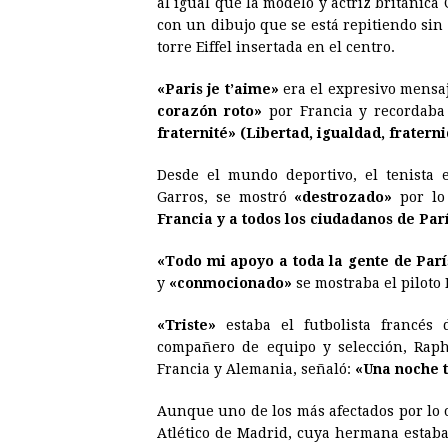
al igual que la modelo y actriz británic
con un dibujo que se está repitiendo sin c
torre Eiffel insertada en el centro.
«Paris je t’aime»
era el expresivo mensa
corazón roto»
por Francia y recordaba
fraternité» (Libertad, igualdad, fraterni
Desde el mundo deportivo, el tenista
Garros, se mostró
«destrozado»
por lo
Francia y a todos los ciudadanos de Parí
«Todo mi apoyo a toda la gente de Parí
y
«conmocionado»
se mostraba el piloto
«Triste»
estaba el futbolista francés
compañero de equipo y selección, Raph
Francia y Alemania, señaló:
«Una noche t
Aunque uno de los más afectados por lo 
Atlético de Madrid, cuya hermana estaba 