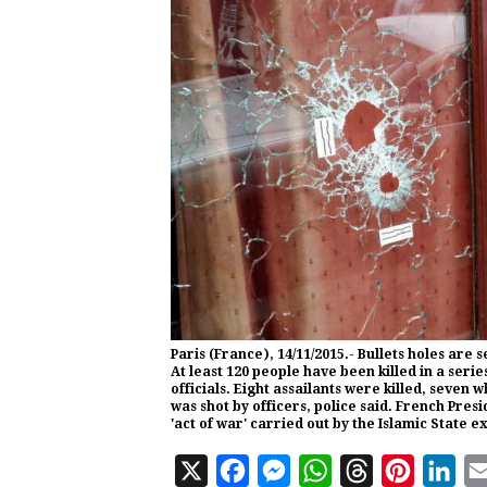
Paris (France), 14/11/2015.- Bullets holes are
At least 120 people have been killed in a seri
officials. Eight assailants were killed, seven
was shot by officers, police said. French Pres
'act of war' carried out by the Islamic State
X
F
M
W
T
P
L