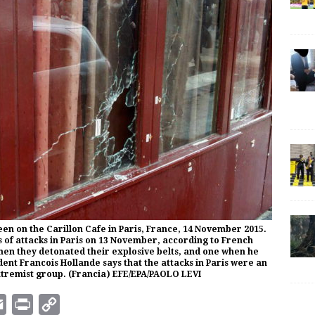
 seen on the Carillon Cafe in Paris, France, 14 November 2015.
es of attacks in Paris on 13 November, according to French
 when they detonated their explosive belts, and one when he
ident Francois Hollande says that the attacks in Paris were an
 extremist group. (Francia) EFE/EPA/PAOLO LEVI
E
P
C