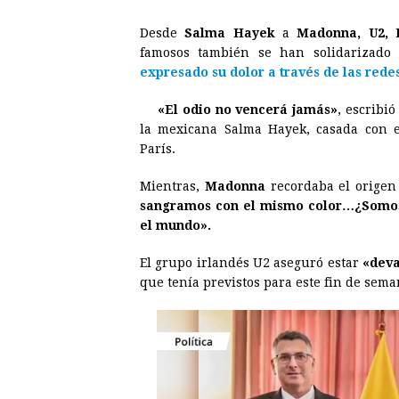
a
e
h
h
i
i
Desde
Salma Hayek
a
Madonna, U2, 
c
s
a
r
n
n
famosos también se han solidarizado
e
s
t
e
t
k
expresado su dolor a través de las redes
b
e
s
a
e
e
«El odio no vencerá jamás»
, escribi
o
n
A
d
r
d
la mexicana Salma Hayek, casada con e
o
g
p
s
e
I
París.
k
e
p
s
n
Mientras,
Madonna
recordaba el origen
r
t
sangramos con el mismo color…¿Somos 
el mundo».
El grupo irlandés U2 aseguró estar
«deva
que tenía previstos para este fin de seman