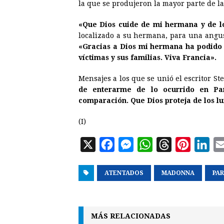
la que se produjeron la mayor parte de la
«Que Dios cuide de mi hermana y de l
localizado a su hermana, para una angus
«Gracias a Dios mi hermana ha podido s
víctimas y sus familias. Viva Francia».
Mensajes a los que se unió el escritor St
de enterarme de lo ocurrido en Par
comparación. Que Dios proteja de los l
(I)
X
F
M
W
T
P
L
a
e
h
h
i
i
ATENTADOS
c
s
a
MADONNA
r
n
n
PAR
e
s
t
e
t
k
b
e
s
a
e
e
MÁS RELACIONADAS
o
n
A
d
r
d