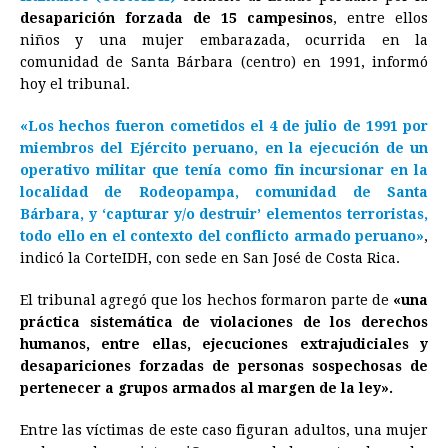
e
s
t
e
t
k
i
n
y
desaparición forzada de 15 campesinos
, entre ellos
niños y una mujer embarazada, ocurrida en la
b
e
s
a
e
e
l
t
L
comunidad de Santa Bárbara (centro) en 1991, informó
o
n
A
d
r
d
i
hoy el tribunal.
o
g
p
s
e
I
n
«Los hechos fueron cometidos el 4 de julio de 1991 por
k
e
p
s
n
k
miembros del Ejército peruano, en la ejecución de un
r
t
operativo militar que tenía como fin incursionar en la
localidad de Rodeopampa, comunidad de Santa
Bárbara, y ‘capturar y/o destruir’ elementos terroristas,
todo ello en el contexto del conflicto armado peruano»
,
indicó la CorteIDH, con sede en San José de Costa Rica.
El tribunal agregó que los hechos formaron parte de
«una
práctica sistemática de violaciones de los derechos
humanos, entre ellas, ejecuciones extrajudiciales y
desapariciones forzadas de personas sospechosas de
pertenecer a grupos armados al margen de la ley».
Entre las víctimas de este caso figuran adultos, una mujer