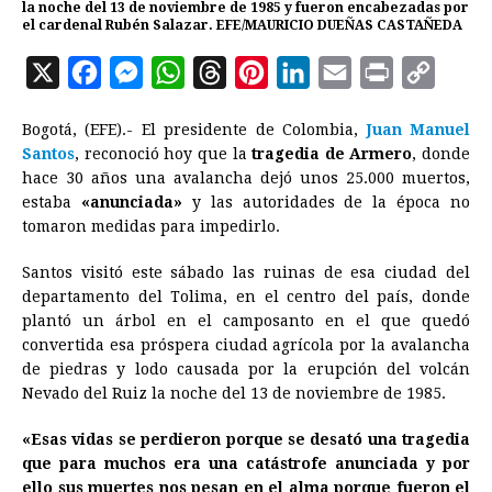
la noche del 13 de noviembre de 1985 y fueron encabezadas por
el cardenal Rubén Salazar. EFE/MAURICIO DUEÑAS CASTAÑEDA
X
F
M
W
T
P
L
E
P
C
a
e
h
h
i
i
m
r
o
Bogotá, (EFE).- El presidente de Colombia,
Juan Manuel
c
s
a
r
n
n
a
i
p
Santos
, reconoció hoy que la
tragedia de Armero
, donde
e
s
t
e
t
k
i
n
y
hace 30 años una avalancha dejó unos 25.000 muertos,
estaba
«anunciada»
b
e
y las autoridades de la época no
s
a
e
e
l
t
L
tomaron medidas para impedirlo.
o
n
A
d
r
d
i
o
g
p
s
e
I
n
Santos visitó este sábado las ruinas de esa ciudad del
departamento del Tolima, en el centro del país, donde
k
e
p
s
n
k
plantó un árbol en el camposanto en el que quedó
r
t
convertida esa próspera ciudad agrícola por la avalancha
de piedras y lodo causada por la erupción del volcán
Nevado del Ruiz la noche del 13 de noviembre de 1985.
«Esas vidas se perdieron porque se desató una tragedia
que para muchos era una catástrofe anunciada y por
ello sus muertes nos pesan en el alma porque fueron el