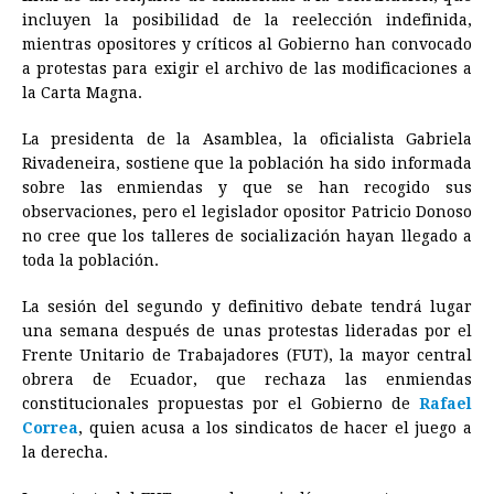
e
s
t
e
t
k
i
n
y
incluyen la posibilidad de la reelección indefinida,
mientras opositores y críticos al Gobierno han convocado
b
e
s
a
e
e
l
t
L
a protestas para exigir el archivo de las modificaciones a
o
n
A
d
r
d
i
la Carta Magna.
o
g
p
s
e
I
n
La presidenta de la Asamblea, la oficialista Gabriela
k
e
p
s
n
k
Rivadeneira, sostiene que la población ha sido informada
r
t
sobre las enmiendas y que se han recogido sus
observaciones, pero el legislador opositor Patricio Donoso
no cree que los talleres de socialización hayan llegado a
toda la población.
La sesión del segundo y definitivo debate tendrá lugar
una semana después de unas protestas lideradas por el
Frente Unitario de Trabajadores (FUT), la mayor central
obrera de
Ecuador
, que rechaza las enmiendas
constitucionales propuestas por el Gobierno de
Rafael
Correa
, quien acusa a los sindicatos de hacer el juego a
la derecha.