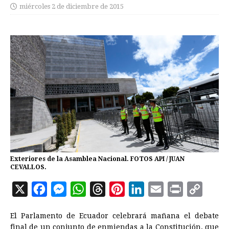
miércoles 2 de diciembre de 2015
Exteriores de la Asamblea Nacional. FOTOS API / JUAN
CEVALLOS.
X
F
M
W
T
P
L
E
P
C
a
e
h
h
i
i
m
r
o
El Parlamento de
Ecuador
celebrará mañana el debate
c
s
a
r
n
n
a
i
p
final de un conjunto de enmiendas a la Constitución, que