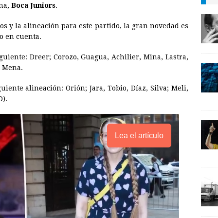
ina,
Boca Juniors
.
i
n
y
os y la alineación para este partido, la gran novedad es
l
t
L
o en cuenta.
i
n
iguiente: Dreer; Corozo, Guagua, Achilier, Mina, Lastra,
y Mena.
k
guiente alineación: Orión; Jara, Tobio, Díaz, Silva; Meli,
D).
Lea el artículo