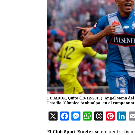
ECUADOR, Quito (13-12-2015). Angel Mena del 
Estadio Olímpico Atahualpa, en el campeonat
X
F
M
W
T
P
L
a
e
h
h
i
i
El
Club Sport Emelec
se encuentra listo
c
s
a
r
n
n