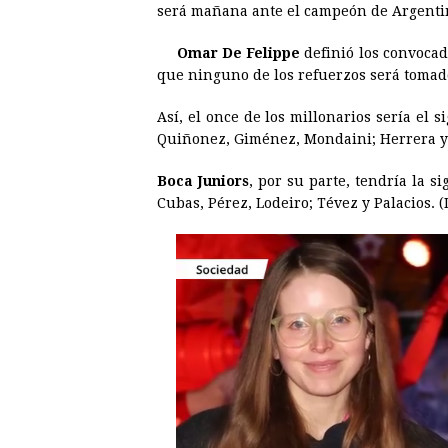
será mañana ante el campeón de Argent
e
s
t
e
t
k
Omar De Felippe
definió los convocad
b
e
s
a
e
e
que ninguno de los refuerzos será tomad
o
n
A
d
r
d
o
g
p
s
e
I
Así, el once de los millonarios sería el s
Quiñonez, Giménez, Mondaini; Herrera 
k
e
p
s
n
r
t
Boca Juniors
, por su parte, tendría la si
Cubas, Pérez, Lodeiro; Tévez y Palacios. (