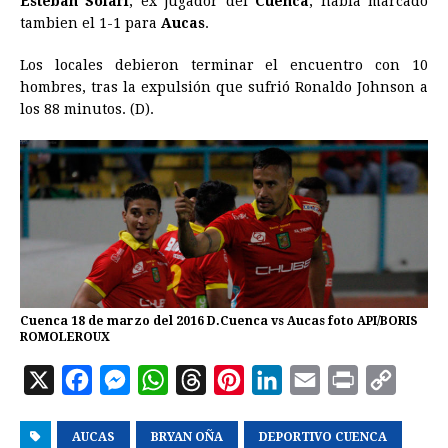
Esteban Solari
, ex jugador del
Cuenca
, había marcado
tambien el 1-1 para
Aucas
.
Los locales debieron terminar el encuentro con 10
hombres, tras la expulsión que sufrió Ronaldo Johnson a
los 88 minutos. (D).
Cuenca 18 de marzo del 2016 D.Cuenca vs Aucas foto API/BORIS
ROMOLEROUX
X
F
M
W
T
P
L
E
P
C
a
e
h
h
i
i
m
r
o
AUCAS
c
s
BRYAN OÑA
a
r
n
DEPORTIVO CUENCA
n
a
i
p