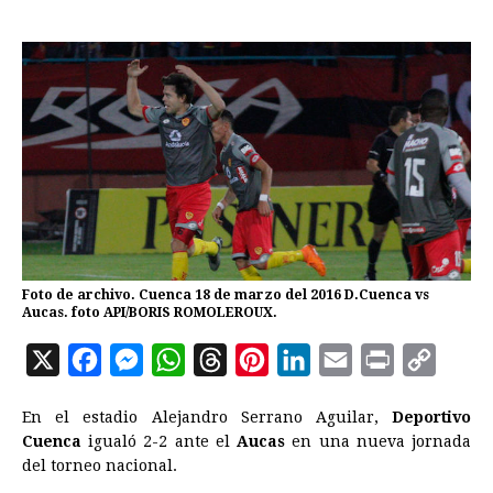
Foto de archivo. Cuenca 18 de marzo del 2016 D.Cuenca vs
Aucas. foto API/BORIS ROMOLEROUX.
X
F
M
W
T
P
L
E
P
C
a
e
h
h
i
i
m
r
o
En el estadio Alejandro Serrano Aguilar,
Deportivo
c
s
a
r
n
n
a
i
p
Cuenca
igualó 2-2 ante el
Aucas
en una nueva jornada
e
s
t
e
t
k
i
n
y
del torneo nacional.
b
e
s
a
e
e
l
t
L