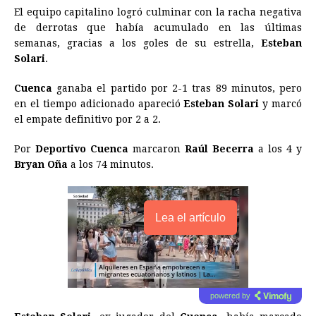
El equipo capitalino logró culminar con la racha negativa
o
n
A
d
r
d
i
de derrotas que había acumulado en las últimas
o
g
p
s
e
I
n
semanas, gracias a los goles de su estrella,
Esteban
Solari
.
k
e
p
s
n
k
r
t
Cuenca
ganaba el partido por 2-1 tras 89 minutos, pero
en el tiempo adicionado apareció
Esteban Solari
y marcó
el empate definitivo por 2 a 2.
Por
Deportivo Cuenca
marcaron
Raúl Becerra
a los 4 y
Bryan Oña
a los 74 minutos.
Lea el artículo
powered by