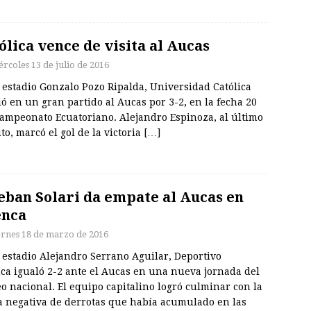
ólica vence de visita al Aucas
ércoles 13 de julio de 2016
 estadio Gonzalo Pozo Ripalda, Universidad Católica
ó en un gran partido al Aucas por 3-2, en la fecha 20
Campeonato Ecuatoriano. Alejandro Espinoza, al último
o, marcó el gol de la victoria
[…]
eban Solari da empate al Aucas en
enca
ernes 18 de marzo de 2016
 estadio Alejandro Serrano Aguilar, Deportivo
ca igualó 2-2 ante el Aucas en una nueva jornada del
o nacional. El equipo capitalino logró culminar con la
a negativa de derrotas que había acumulado en las