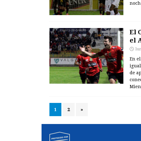
noc
El 
el 
lu
En e
igual
de a
cone
Mien
1
2
»