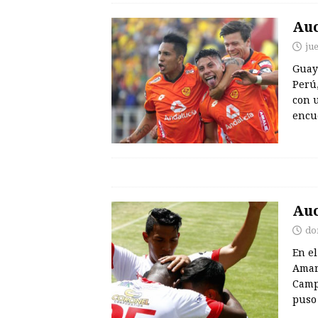
Auc
ju
Guaya
Perú
con u
encu
Auc
do
En el
Amari
Camp
puso 