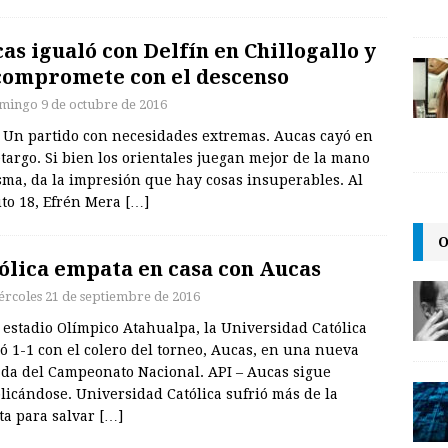
as igualó con Delfín en Chillogallo y
compromete con el descenso
mingo 9 de octubre de 2016
– Un partido con necesidades extremas. Aucas cayó en
targo. Si bien los orientales juegan mejor de la mano
sma, da la impresión que hay cosas insuperables. Al
to 18, Efrén Mera
[…]
O
ólica empata en casa con Aucas
ércoles 21 de septiembre de 2016
 estadio Olímpico Atahualpa, la Universidad Católica
ó 1-1 con el colero del torneo, Aucas, en una nueva
ada del Campeonato Nacional. API – Aucas sigue
icándose. Universidad Católica sufrió más de la
ta para salvar
[…]