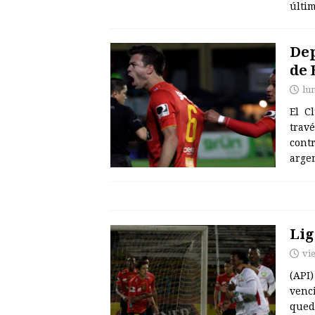
últi
Dep
de 
lu
El C
travé
contr
arge
Lig
vi
(API)
venci
queda