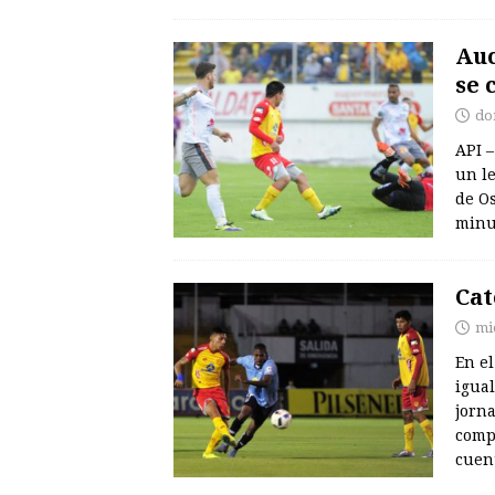
Auc
se 
do
API 
un le
de O
minu
Cat
mi
En el
igual
jorn
compl
cuen