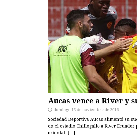
Aucas vence a River y s
domingo 13 de noviembre de 2016
Sociedad Deportiva Aucas alimentó su sue
en el estadio Chillogallo a River Ecuador p
oriental.
[…]