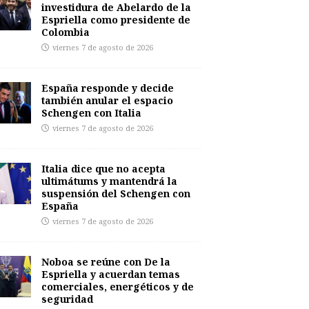
investidura de Abelardo de la
Espriella como presidente de
Colombia
viernes 7 de agosto de 2026
España responde y decide
también anular el espacio
Schengen con Italia
viernes 7 de agosto de 2026
Italia dice que no acepta
ultimátums y mantendrá la
suspensión del Schengen con
España
viernes 7 de agosto de 2026
Noboa se reúne con De la
Espriella y acuerdan temas
comerciales, energéticos y de
seguridad