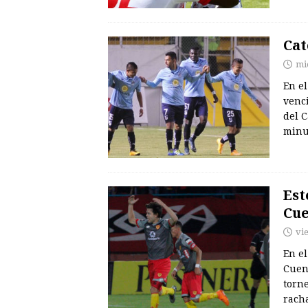
Cat
mi
En el
venci
del 
minut
Est
Cu
vi
En el
Cuen
torne
rach