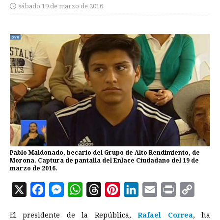
sábado 19 de marzo de 2016
Pablo Maldonado, becario del Grupo de Alto Rendimiento, de
Morona. Captura de pantalla del Enlace Ciudadano del 19 de
marzo de 2016.
X
F
M
W
T
P
L
E
P
C
a
e
h
h
i
i
m
r
o
El presidente de la República,
Rafael Correa
, ha
c
s
a
r
n
n
a
i
p