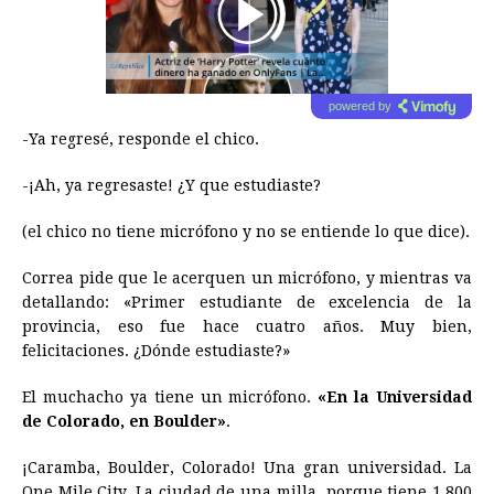
00:00
/
01:00
powered by
-Ya regresé, responde el chico.
-¡Ah, ya regresaste! ¿Y que estudiaste?
(el chico no tiene micrófono y no se entiende lo que dice).
Correa pide que le acerquen un micrófono, y mientras va
detallando: «Primer estudiante de excelencia de la
provincia, eso fue hace cuatro años. Muy bien,
felicitaciones. ¿Dónde estudiaste?»
El muchacho ya tiene un micrófono.
«En la Universidad
de Colorado, en Boulder»
.
¡Caramba, Boulder, Colorado! Una gran universidad. La
One Mile City. La ciudad de una milla, porque tiene 1.800