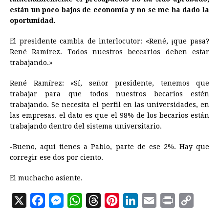
están un poco bajos de economía y no se me ha dado la
oportunidad.
El presidente cambia de interlocutor: «René, ¡que pasa?
René Ramírez. Todos nuestros becearios deben estar
trabajando.»
René Ramírez: «Sí, señor presidente, tenemos que
trabajar para que todos nuestros becarios estén
trabajando. Se necesita el perfil en las universidades, en
las empresas. el dato es que el 98% de los becarios están
trabajando dentro del sistema universitario.
-Bueno, aquí tienes a Pablo, parte de ese 2%. Hay que
corregir ese dos por ciento.
El muchacho asiente.
X
F
M
W
T
P
L
E
P
C
a
e
h
h
i
i
m
r
o