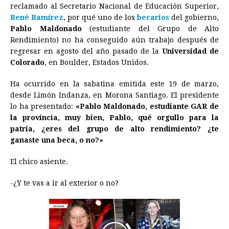
reclamado al Secretario Nacional de Educación Superior,
e
s
t
e
t
k
i
n
y
René Ramírez
, por qué uno de los
becarios
del gobierno,
Pablo Maldonado
b
e
(estudiante del Grupo de Alto
s
a
e
e
l
t
L
Rendimiento) no ha conseguido aún trabajo después de
o
n
A
d
r
d
i
regresar en agosto del año pasado de la
Universidad de
o
g
p
s
e
I
n
Colorado
, en Boulder, Estados Unidos.
k
e
p
s
n
k
Ha ocurrido en la sabatina emitida este 19 de marzo,
r
t
desde Limón Indanza, en Morona Santiago. El presidente
lo ha presentado:
«Pablo Maldonado, estudiante GAR de
la provincia, muy bien, Pablo, qué orgullo para la
patria, ¿eres del grupo de alto rendimiento? ¿te
ganaste una beca, o no?»
El chico asiente.
-¿Y te vas a ir al exterior o no?