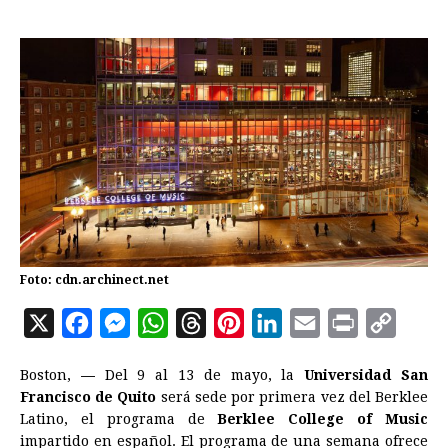
Foto: cdn.archinect.net
X
F
M
W
T
P
L
E
P
C
a
e
h
h
i
i
m
r
o
Boston,
—
Del 9 al 13 de mayo, la
Universidad San
c
s
a
r
n
n
a
i
p
Francisco de Quito
será sede por primera vez del Berklee
e
s
t
e
t
k
i
n
y
Latino, el programa de
Berklee College of Music
impartido en español. El programa de una semana ofrece
b
e
s
a
e
e
l
t
L