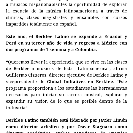
a músicos hispanohablantes la oportunidad de explorar
o
n
A
d
r
d
i
la esencia de la música latinoamericana a través de
o
g
p
s
e
I
n
clínicas, clases magistrales y ensambles con cursos
impartidos totalmente en español.
k
e
p
s
n
k
r
t
Este año, el Berklee Latino se expande a Ecuador y
Perú en su tercer año de vida y regresa a México con
dos programas de 1 semana y a Colombia.
“Queremos llevar la experiencia que se vive en las clases
de Berklee a músicos de toda Latinoamérica”, afirma
Guillermo Cisneros, director ejecutivo de Berklee Latino y
vicepresidente de
Global Initiatives en Berklee.
“Este
programa proporciona a los estudiantes las herramientas
necesarias para iniciar su carrera musical, explorar y
expandir su visión de lo que es posible dentro de la
industria”.
Berklee Latino también está liderado por Javier Limón
como director artístico y por Oscar Stagnaro como