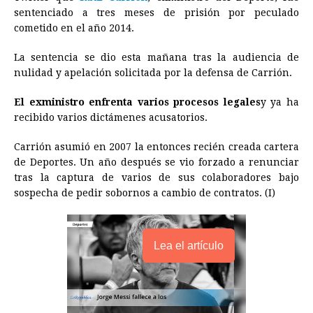
e
s
t
e
t
k
i
n
y
sentenciado a tres meses de prisión por peculado
cometido en el año 2014.
b
e
s
a
e
e
l
t
L
o
n
A
d
r
d
i
La sentencia se dio esta mañana tras la audiencia de
o
g
p
s
e
I
n
nulidad y apelación solicitada por la defensa de Carrión.
k
e
p
s
n
k
El exministro enfrenta varios procesos legales
y ya ha
r
t
recibido varios dictámenes acusatorios.
Carrión asumió en 2007 la entonces recién creada cartera
de Deportes. Un año después se vio forzado a renunciar
tras la captura de varios de sus colaboradores bajo
sospecha de pedir sobornos a cambio de contratos. (I)
Lea el artículo