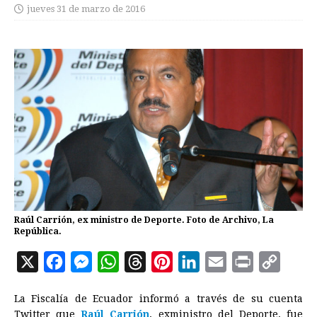
jueves 31 de marzo de 2016
Raúl Carrión, ex ministro de Deporte. Foto de Archivo, La
República.
X
F
M
W
T
P
L
E
P
C
a
e
h
h
i
i
m
r
o
La Fiscalía de Ecuador informó a través de su cuenta
c
s
a
r
n
n
a
i
p
Twitter que
Raúl Carrión
, exministro del Deporte, fue