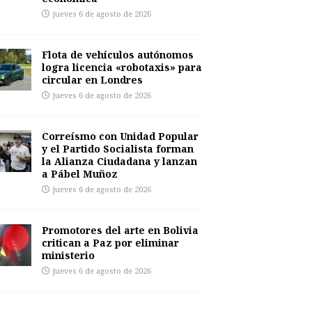
jueves 6 de agosto de 2026
Flota de vehículos autónomos
logra licencia «robotaxis» para
circular en Londres
jueves 6 de agosto de 2026
Correísmo con Unidad Popular
y el Partido Socialista forman
la Alianza Ciudadana y lanzan
a Pábel Muñoz
jueves 6 de agosto de 2026
Promotores del arte en Bolivia
critican a Paz por eliminar
ministerio
jueves 6 de agosto de 2026