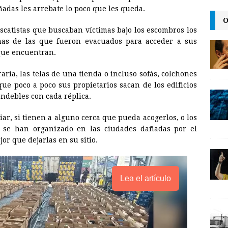
i
n
y
ñadas les arrebate lo poco que les queda.
O
l
t
L
escatistas que buscaban víctimas bajo los escombros los
i
nas de las que fueron evacuados para acceder a sus
n
 que encuentran.
k
aria, las telas de una tienda o incluso sofás, colchones
que poco a poco sus propietarios sacan de los edificios
ndebles con cada réplica.
iar, si tienen a alguno cerca que pueda acogerlos, o los
e se han organizado en las ciudades dañadas por el
jor que dejarlas en su sitio.
Lea el artículo