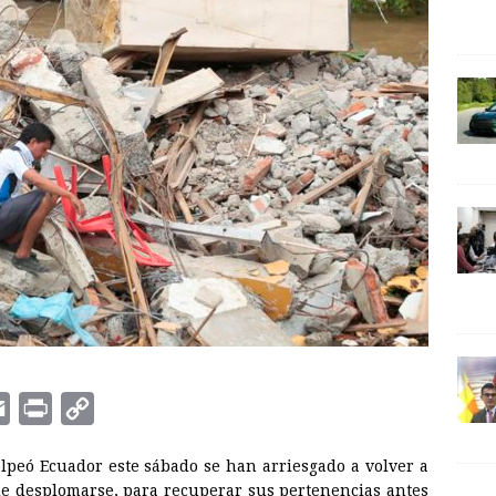
E
P
C
m
r
o
olpeó
Ecuador
este sábado se han arriesgado a volver a
a
i
p
e desplomarse, para recuperar sus pertenencias antes