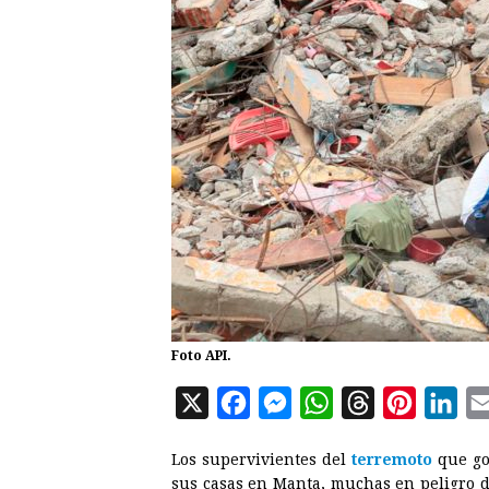
Foto API.
X
F
M
W
T
P
L
a
e
h
h
i
i
Los supervivientes del
terremoto
que g
c
s
a
r
n
n
sus casas en Manta, muchas en peligro d