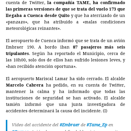
cuenta de Twitter,
b
e
la compañía TAME, ha confirmado
s
a
e
e
l
t
L
las primeras versiones de que se trata del vuelo 173 que
o
n
A
d
r
d
i
llegaba a Cuenca desde Quito
y que ha aterrizado de un
o
g
p
s
e
I
n
«panzazo», que ha atribuido a «malas condiciones
meteorológicas reinantes».
k
e
p
s
n
k
r
t
El aeropuerto de Cuenca informó que se trata de un avión
Embraer 190. A bordo iban
87 pasajeros más seis
tripulantes
. Según ha reportado el Municipio, cerca de
las 10h00, solo dos de ellos han sufrido lesiones leves, y
«han recibido atención oportuna».
El aeropuerto Mariscal Lamar ha sido cerrado. El alcalde
Marcelo Cabrera
ha pedido, en su cuenta de Twitter,
mantener la calma y ha informado que todas las
instituciones de seguridad se han activado. El alcalde
tamién informó que una junta investigadora de
accidentes determinará la causa del incidente. (I)
Vídeo del accidente del
#Embraer
de
#Tame_Ep
en