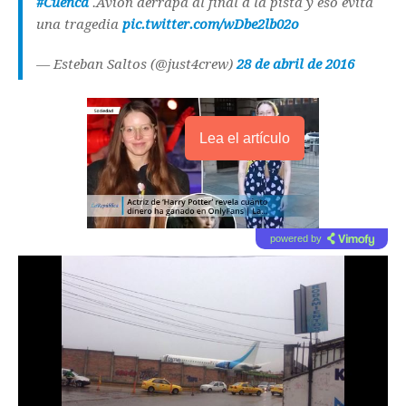
#Cuenca
.Avión derrapa al final d la pista y eso evita
una tragedia
pic.twitter.com/wDbe2lb02o
— Esteban Saltos (@just4crew)
28 de abril de 2016
Lea el artículo
powered by