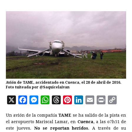
Avión de TAME, accidentado en Cuenca, el 28 de abril de 2016.
Foto tuiteada por @Saquicelaivan
X
F
M
W
T
P
L
E
P
C
a
e
h
h
i
i
m
r
o
Un avión de la compañía
TAME
se ha salido de la pista en
c
s
a
r
n
n
a
i
p
el aeropuerto Mariscal Lamar, en
Cuenca
, a las o7h51 de
e
s
t
e
t
k
i
n
y
este jueves.
No se reportan heridos
. A través de su