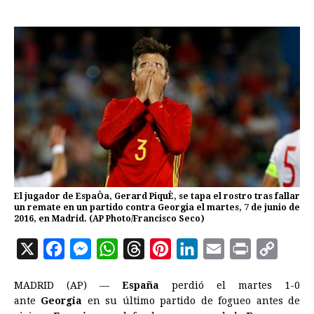
El jugador de EspaÒa, Gerard PiquÈ, se tapa el rostro tras fallar
un remate en un partido contra Georgia el martes, 7 de junio de
2016, en Madrid. (AP Photo/Francisco Seco)
X
F
M
W
T
P
L
E
P
C
a
e
h
h
i
i
m
r
o
MADRID (AP) —
España
perdió el martes 1-0
c
s
a
r
n
n
a
i
p
ante
Georgia
en su último partido de fogueo antes de
e
s
t
e
t
k
i
n
y