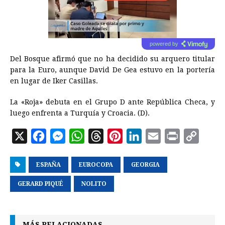
powered by
Del Bosque afirmó que no ha decidido su arquero titular
para la Euro, aunque David De Gea estuvo en la portería
en lugar de Iker Casillas.
La «Roja» debuta en el Grupo D ante República Checa, y
luego enfrenta a Turquía y Croacia. (D).
X
F
M
W
T
P
L
E
P
C
a
e
h
h
i
i
m
r
o
ESPAÑA
c
s
EUROCOPA
a
r
n
GEORGIA
n
a
i
p
e
s
t
e
t
k
i
n
y
GERARD PIQUÉ
NOLITO
b
e
s
a
e
e
l
t
L
o
n
A
d
r
d
i
MÁS RELACIONADAS