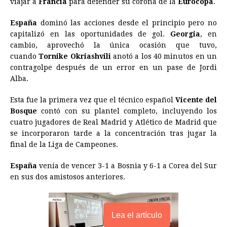
viajar a
Francia
para defender su corona de la
Eurocopa
.
b
e
s
a
e
e
l
t
L
España
dominó las acciones desde el principio pero no
o
n
A
d
r
d
i
capitalizó en las oportunidades de gol.
Georgia
, en
o
g
p
s
e
I
n
cambio, aprovechó la única ocasión que tuvo,
cuando
Tornike Okriashvili
anotó a los 40 minutos en un
k
e
p
s
n
k
contragolpe después de un error en un pase de Jordi
r
t
Alba.
Esta fue la primera vez que el técnico español
Vicente del
Bosque
contó con su plantel completo, incluyendo los
cuatro jugadores de Real Madrid y Atlético de Madrid que
se incorporaron tarde a la concentración tras jugar la
final de la Liga de Campeones.
España
venía de vencer 3-1 a Bosnia y 6-1 a Corea del Sur
en sus dos amistosos anteriores.
Lea el artículo