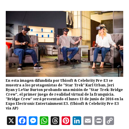
En esta imagen difundida por Ubisoft & Celebrity Pre-E3 se
muestra a los protagonistas de "Star Trek" Karl Urban, Jeri
Ryan y LeVar Burton probando una misión de "Star Trek: Bridge
Crew", el primer juego de realidad virtual de la franquicia.
"Bridge Crew" será presentado el lunes 13 de junio de 2016 en la
Expo Electronic Entertainment E3. (Ubisoft & Celebrity Pre-E3
via AP)
X
F
M
W
T
P
L
E
P
C