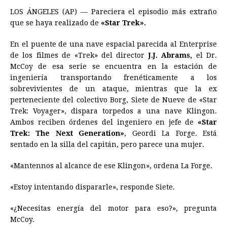
a
e
h
h
i
i
m
r
o
LOS ÁNGELES (AP) — Pareciera el episodio más extraño
c
s
a
r
n
n
a
i
p
que se haya realizado de
«Star Trek».
e
s
t
e
t
k
i
n
y
En el puente de una nave espacial parecida al Enterprise
b
e
s
a
e
e
l
t
L
de los filmes de «Trek» del director
J.J. Abrams,
el Dr.
o
n
A
d
r
d
i
McCoy de esa serie se encuentra en la estación de
o
g
p
s
e
I
n
ingeniería transportando frenéticamente a los
sobrevivientes de un ataque, mientras que la ex
k
e
p
s
n
k
perteneciente del colectivo Borg, Siete de Nueve de «Star
r
t
Trek: Voyager», dispara torpedos a una nave Klingon.
Ambos reciben órdenes del ingeniero en jefe de
«Star
Trek: The Next Generation»
, Geordi La Forge. Está
sentado en la silla del capitán, pero parece una mujer.
«Mantennos al alcance de ese Klingon», ordena La Forge.
«Estoy intentando dispararle», responde Siete.
«¿Necesitas energía del motor para eso?», pregunta
McCoy.