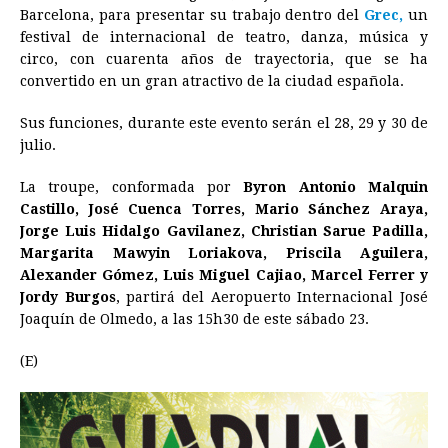
Barcelona, para presentar su trabajo dentro del
Grec,
un
o
n
A
d
r
d
i
festival de internacional de teatro, danza, música y
o
g
p
s
e
I
n
circo, con cuarenta años de trayectoria, que se ha
convertido en un gran atractivo de la ciudad española.
k
e
p
s
n
k
r
t
Sus funciones, durante este evento serán el 28, 29 y 30 de
julio.
La troupe, conformada por
Byron Antonio Malquin
Castillo, José Cuenca Torres, Mario Sánchez Araya,
Jorge Luis Hidalgo Gavilanez, Christian Sarue Padilla,
Margarita Mawyin Loriakova, Priscila Aguilera,
Alexander Gómez, Luis Miguel Cajiao, Marcel Ferrer y
Jordy Burgos
, partirá del Aeropuerto Internacional José
Joaquín de Olmedo, a las 15h30 de este sábado 23.
(E)