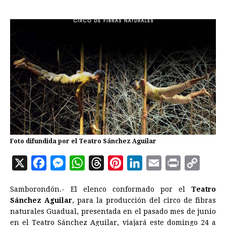
Foto difundida por el Teatro Sánchez Aguilar
X
F
M
W
T
P
L
E
P
C
a
e
h
h
i
i
m
r
o
Samborondón.- El elenco conformado por el
Teatro
c
s
a
r
n
n
a
i
p
Sánchez Aguilar
, para la producción del circo de fibras
e
s
t
e
t
k
i
n
y
naturales Guadual, presentada en el pasado mes de junio
en el Teatro Sánchez Aguilar, viajará este domingo 24 a
b
e
s
a
e
e
l
t
L