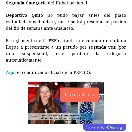
Segunda Categoría
b
e
del fútbol nacional.
s
a
e
e
l
t
L
o
n
A
d
r
d
i
Deportivo Quito
no pudo pagar antes del plazo
o
g
p
s
e
I
n
estipulado sus deudas y no se podrá presentar al partido
del fin de semana ante Gualaceo.
k
e
p
s
n
k
r
t
El reglamento de la
FEF
estipula que cuando un club no
llegue a presentarse a un partido por
segunda vez
(por
una suspensión), este perderá la categoría
automáticamente.
Aquí
el comunicado oficial de la
FEF
. (D).
Lea el artículo
powered by