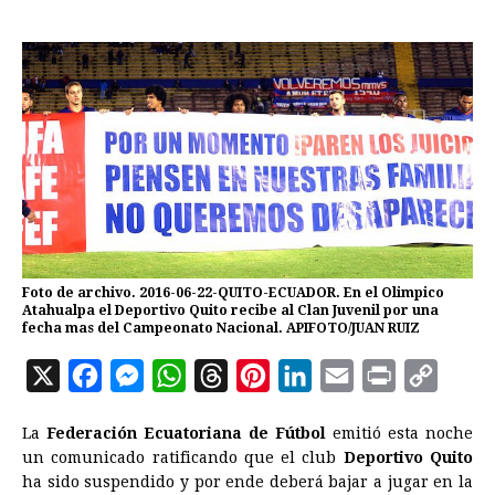
Foto de archivo. 2016-06-22-QUITO-ECUADOR. En el Olimpico
Atahualpa el Deportivo Quito recibe al Clan Juvenil por una
fecha mas del Campeonato Nacional. APIFOTO/JUAN RUIZ
X
F
M
W
T
P
L
E
P
C
a
e
h
h
i
i
m
r
o
La
Federación Ecuatoriana de Fútbol
emitió esta noche
c
s
a
r
n
n
a
i
p
un comunicado ratificando que el club
Deportivo Quito
e
s
t
e
t
k
i
n
y
ha sido suspendido y por ende deberá bajar a jugar en la