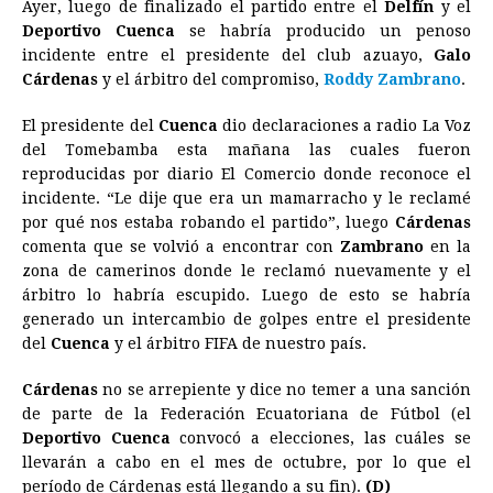
Ayer, luego de finalizado el partido entre el
Delfín
y el
c
s
a
r
n
n
a
i
p
Deportivo Cuenca
se habría producido un penoso
e
s
t
e
t
k
i
n
y
incidente entre el presidente del club azuayo,
Galo
Cárdenas
y el árbitro del compromiso,
b
e
s
a
e
e
Roddy Zambrano
l
t
L
.
o
n
A
d
r
d
i
El presidente del
Cuenca
dio declaraciones a radio La Voz
o
g
p
s
e
I
n
del Tomebamba esta mañana las cuales fueron
reproducidas por diario El Comercio donde reconoce el
k
e
p
s
n
k
incidente. “Le dije que era un mamarracho y le reclamé
r
t
por qué nos estaba robando el partido”, luego
Cárdenas
comenta que se volvió a encontrar con
Zambrano
en la
zona de camerinos donde le reclamó nuevamente y el
árbitro lo habría escupido. Luego de esto se habría
generado un intercambio de golpes entre el presidente
del
Cuenca
y el árbitro FIFA de nuestro país.
Cárdenas
no se arrepiente y dice no temer a una sanción
de parte de la Federación Ecuatoriana de Fútbol (el
Deportivo Cuenca
convocó a elecciones, las cuáles se
llevarán a cabo en el mes de octubre, por lo que el
período de Cárdenas está llegando a su fin).
(D)