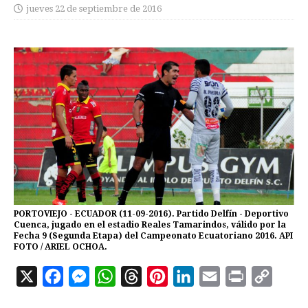
jueves 22 de septiembre de 2016
PORTOVIEJO - ECUADOR (11-09-2016). Partido Delfín - Deportivo
Cuenca, jugado en el estadio Reales Tamarindos, válido por la
Fecha 9 (Segunda Etapa) del Campeonato Ecuatoriano 2016. API
FOTO / ARIEL OCHOA.
X
F
M
W
T
P
L
E
P
C
a
e
h
h
i
i
m
r
o