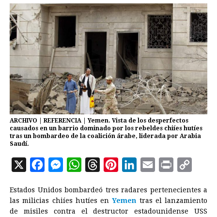
ARCHIVO | REFERENCIA | Yemen. Vista de los desperfectos
causados en un barrio dominado por los rebeldes chiíes hutíes
tras un bombardeo de la coalición árabe, liderada por Arabia
Saudí.
X
F
M
W
T
P
L
E
P
C
a
e
h
h
i
i
m
r
o
Estados Unidos bombardeó tres radares pertenecientes a
c
s
a
r
n
n
a
i
p
las milicias chiíes hutíes en
Yemen
tras el lanzamiento
e
s
t
e
t
k
i
n
y
de misiles contra el destructor estadounidense USS