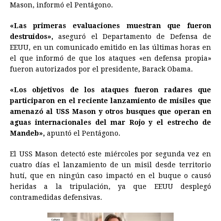
Mason, informó el Pentágono.
b
e
s
a
e
e
l
t
L
o
n
A
d
r
d
i
«Las primeras evaluaciones muestran que fueron
o
g
p
s
e
I
n
destruidos»,
aseguró el Departamento de Defensa de
EEUU, en un comunicado emitido en las últimas horas en
k
e
p
s
n
k
el que informó de que los ataques «en defensa propia»
r
t
fueron autorizados por el presidente, Barack Obama.
«Los objetivos de los ataques fueron radares que
participaron en el reciente lanzamiento de misiles que
amenazó al USS Mason y otros busques que operan en
aguas internacionales del mar Rojo y el estrecho de
Mandeb»,
apuntó el Pentágono.
El USS Mason detectó este miércoles por segunda vez en
cuatro días el lanzamiento de un misil desde territorio
hutí, que en ningún caso impactó en el buque o causó
heridas a la tripulación, ya que EEUU desplegó
contramedidas defensivas.