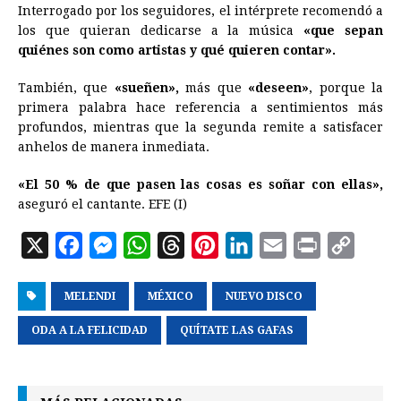
Interrogado por los seguidores, el intérprete recomendó a
los que quieran dedicarse a la
música
«que sepan
quiénes son como artistas y qué quieren contar».
También, que
«sueñen»,
más que
«deseen»
, porque la
primera palabra hace referencia a sentimientos más
profundos, mientras que la segunda remite a satisfacer
anhelos de manera inmediata.
«El 50 % de que pasen las cosas es soñar con ellas»,
aseguró el cantante. EFE (I)
X
F
M
W
T
P
L
E
P
C
a
e
h
h
i
i
m
r
o
MELENDI
c
s
MÉXICO
a
r
n
NUEVO DISCO
n
a
i
p
e
s
t
e
t
k
i
n
y
ODA A LA FELICIDAD
QUÍTATE LAS GAFAS
b
e
s
a
e
e
l
t
L
o
n
A
d
r
d
i