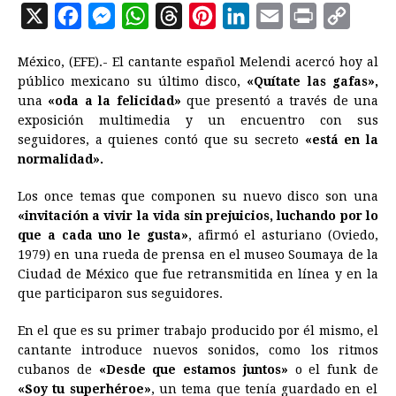
X
F
M
W
T
P
L
E
P
C
a
e
h
h
i
i
m
r
o
México, (EFE).- El cantante español Melendi acercó hoy al
c
s
a
r
n
n
a
i
p
público mexicano su último disco,
«Quítate las gafas»,
e
s
t
e
t
k
i
n
y
una
«oda a la felicidad»
que presentó a través de una
exposición multimedia y un encuentro con sus
b
e
s
a
e
e
l
t
L
seguidores, a quienes contó que su secreto
«está en la
o
n
A
d
r
d
i
normalidad».
o
g
p
s
e
I
n
Los once temas que componen su nuevo disco son una
k
e
p
s
n
k
«invitación a vivir la vida sin prejuicios, luchando por lo
r
t
que a cada uno le gusta»
, afirmó el asturiano (Oviedo,
1979) en una rueda de prensa en el museo Soumaya de la
Ciudad de México que fue retransmitida en línea y en la
que participaron sus seguidores.
En el que es su primer trabajo producido por él mismo, el
cantante introduce nuevos sonidos, como los ritmos
cubanos de
«Desde que estamos juntos»
o el funk de
«Soy tu superhéroe»
, un tema que tenía guardado en el