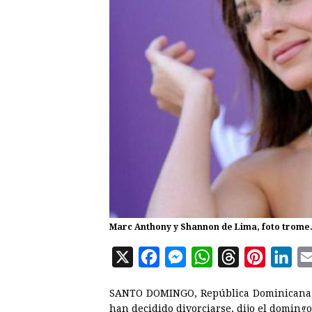
Marc Anthony y Shannon de Lima, foto trome.
X
F
M
W
T
P
L
a
e
h
h
i
i
SANTO DOMINGO, República Dominicana 
c
s
a
r
n
n
han decidido divorciarse, dijo el doming