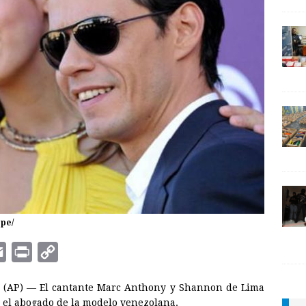
pe/
E
P
C
m
r
o
(AP) — El cantante Marc Anthony y Shannon de Lima
a
i
p
o el abogado de la modelo venezolana.