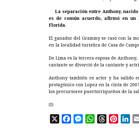
e
s
t
e
t
k
La separación entre Anthony, nacido
b
e
s
a
e
e
es de común acuerdo, afirmó en un 
o
n
A
d
r
d
Florida.
o
g
p
s
e
I
El ganador del Grammy se casó con la mo
k
e
p
s
n
en la localidad turística de Casa de Camp
r
t
De Lima es la tercera esposa de Anthony, q
cantante se divorció de la cantante y actr
Anthony también es actor y ha salido e
protagónico con Lopez en la cinta de 200
los precursores puertorriqueños de la sal
(I)
X
F
M
W
T
P
L
a
e
h
h
i
i
c
s
a
r
n
n