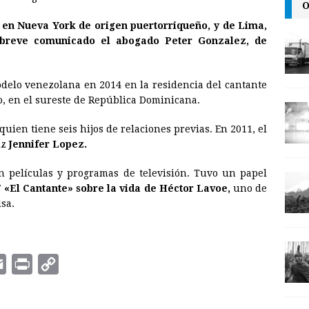
O
i
n
y
 en Nueva York de origen puertorriqueño, y de Lima,
l
t
L
breve comunicado el abogado Peter Gonzalez, de
i
n
delo venezolana en 2014 en la residencia del cantante
k
o, en el sureste de República Dominicana.
uien tiene seis hijos de relaciones previas. En 2011, el
iz
Jennifer Lopez.
n películas y programas de televisión. Tuvo un papel
7
«El Cantante» sobre la vida de Héctor Lavoe,
uno de
sa.
E
P
C
m
r
o
a
i
p