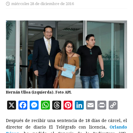
miércoles 28 de diciembre de 2016
Hernán Ulloa (izquierda). Foto API.
X
F
M
W
T
P
L
E
P
C
a
e
h
h
i
i
m
r
o
Después de recibir una sentencia de 18 días de cárcel, el
c
s
a
r
n
n
a
i
p
director de diario El Telégrafo con licencia,
Orlando
e
s
t
e
t
k
i
n
y