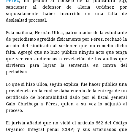
Pérez
, ha pedido al Consejo de la Judicatura (CJ),
sancionar al defensor de Gloria Ordóñez por
b
e
s
a
e
e
l
t
L
supueatamente haber incurrido en una falta de
o
n
A
d
r
d
i
deslealtad procesal.
o
g
p
s
e
I
n
Esta mañana, Hernán Ulloa, patrocinador de la estudiante
k
e
p
s
n
k
de periodismo agredida físicamente por Pérez, rechazó la
r
t
acción del sindicado al sostener que no cometió dicha
falta. Agregó que no hizo público ningún acto que tenga
que ver con audiencias o revelación de los audios que
sirvieron para lograr la sentencia en contra del
periodista.
Lo que si hizo Ulloa, según explica, fue hacer pública una
providencia en la cual se daba cuenta de la entrega de un
certificado de honorabilidad dado por el fiscal general
Galo Chiriboga a Pérez, quien a su vez lo adjuntó al
proceso.
El jurista añadió que no violó el artículo 562 del Código
Orgánico Integral penal (COIP) y sus articulados que