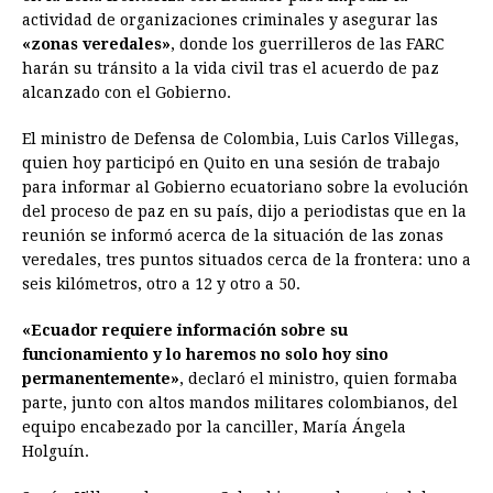
e
s
t
e
t
k
i
n
y
actividad de organizaciones criminales y asegurar las
«zonas veredales»
b
e
, donde los guerrilleros de las FARC
s
a
e
e
l
t
L
harán su tránsito a la vida civil tras el acuerdo de paz
o
n
A
d
r
d
i
alcanzado con el Gobierno.
o
g
p
s
e
I
n
El ministro de Defensa de Colombia, Luis Carlos Villegas,
k
e
p
s
n
k
quien hoy participó en Quito en una sesión de trabajo
r
t
para informar al Gobierno ecuatoriano sobre la evolución
del proceso de paz en su país, dijo a periodistas que en la
reunión se informó acerca de la situación de las zonas
veredales, tres puntos situados cerca de la frontera: uno a
seis kilómetros, otro a 12 y otro a 50.
«
Ecuador
requiere información sobre su
funcionamiento y lo haremos no solo hoy sino
permanentemente»
, declaró el ministro, quien formaba
parte, junto con altos mandos militares colombianos, del
equipo encabezado por la canciller, María Ángela
Holguín.