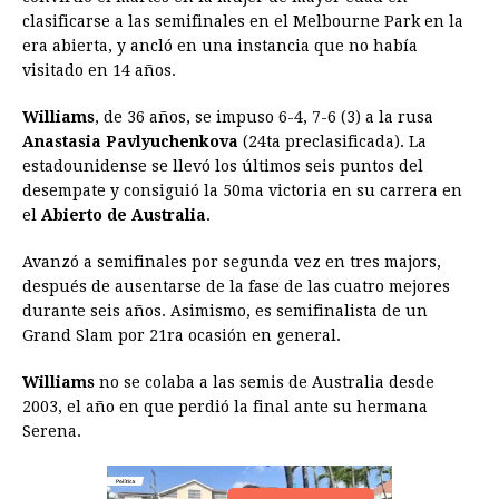
e
s
t
e
t
k
i
n
y
clasificarse a las semifinales en el Melbourne Park en la
era abierta, y ancló en una instancia que no había
b
e
s
a
e
e
l
t
L
visitado en 14 años.
o
n
A
d
r
d
i
o
g
p
s
e
I
n
Williams
, de 36 años, se impuso 6-4, 7-6 (3) a la rusa
Anastasia Pavlyuchenkova
(24ta preclasificada). La
k
e
p
s
n
k
estadounidense se llevó los últimos seis puntos del
r
t
desempate y consiguió la 50ma victoria en su carrera en
el
Abierto de Australia
.
Avanzó a semifinales por segunda vez en tres majors,
después de ausentarse de la fase de las cuatro mejores
durante seis años. Asimismo, es semifinalista de un
Grand Slam por 21ra ocasión en general.
Williams
no se colaba a las semis de Australia desde
2003, el año en que perdió la final ante su hermana
Serena.