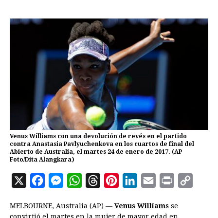
Venus Williams con una devolución de revés en el partido
contra Anastasia Pavlyuchenkova en los cuartos de final del
Abierto de Australia, el martes 24 de enero de 2017. (AP
Foto/Dita Alangkara)
X
F
M
W
T
P
L
E
P
C
a
e
h
h
i
i
m
r
o
MELBOURNE, Australia (AP) —
Venus Williams
se
c
s
a
r
n
n
a
i
p
convirtió el martes en la mujer de mayor edad en