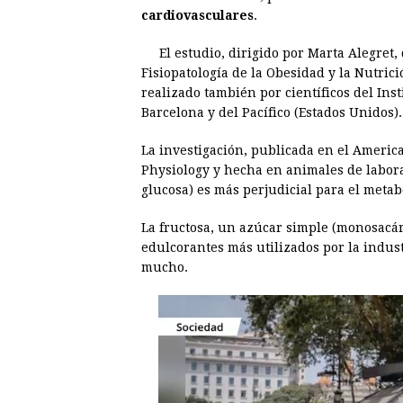
e
s
t
e
t
k
cardiovasculares
.
b
e
s
a
e
e
El estudio, dirigido por Marta Alegret
o
n
A
d
r
d
Fisiopatología de la Obesidad y la Nutrici
o
g
p
s
e
I
realizado también por científicos del Ins
Barcelona y del Pacífico (Estados Unidos).
k
e
p
s
n
r
t
La investigación, publicada en el Americ
Physiology y hecha en animales de labor
glucosa) es más perjudicial para el metab
La fructosa, un azúcar simple (monosacár
edulcorantes más utilizados por la indus
mucho.