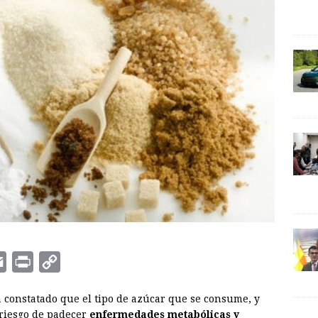
E
P
C
m
r
o
a constatado que el tipo de azúcar que se consume, y
a
i
p
 riesgo de padecer
enfermedades metabólicas y