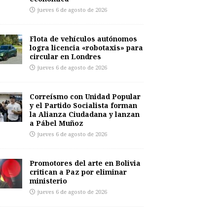
jueves 6 de agosto de 2026
Flota de vehículos autónomos
logra licencia «robotaxis» para
circular en Londres
jueves 6 de agosto de 2026
Correísmo con Unidad Popular
y el Partido Socialista forman
la Alianza Ciudadana y lanzan
a Pábel Muñoz
jueves 6 de agosto de 2026
Promotores del arte en Bolivia
critican a Paz por eliminar
ministerio
jueves 6 de agosto de 2026