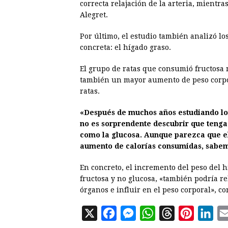
correcta relajación de la arteria, mientra
Alegret.
Por último, el estudio también analizó l
concreta: el hígado graso.
El grupo de ratas que consumió fructosa 
también un mayor aumento de peso corpo
ratas.
«Después de muchos años estudiando los 
no es sorprendente descubrir que tenga
como la glucosa. Aunque parezca que el
aumento de calorías consumidas, sabem
En concreto, el incremento del peso del 
fructosa y no glucosa, «también podría re
órganos e influir en el peso corporal», co
X
F
M
W
T
P
L