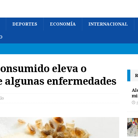
DEPORTES
ECONOMÍA
INTERNACIONAL
O
 consumido eleva o
R
de algunas enfermedades
Al
mi
ilo