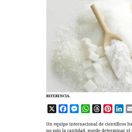
REFERENCIA.
X
F
M
W
T
P
L
a
e
h
h
i
i
Un equipo internacional de científicos h
c
s
a
r
n
n
no solo la cantidad, puede determinar el