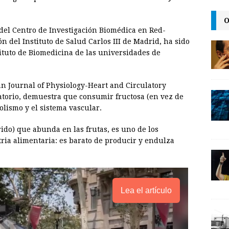
i
n
y
O
l
t
L
, del Centro de Investigación Biomédica en Red-
i
ón del Instituto de Salud Carlos III de Madrid, ha sido
n
tituto de Biomedicina de las universidades de
k
an Journal of Physiology-Heart and Circulatory
atorio, demuestra que consumir fructosa (en vez de
olismo y el sistema vascular.
ido) que abunda en las frutas, es uno de los
tria alimentaria: es barato de producir y endulza
Lea el artículo