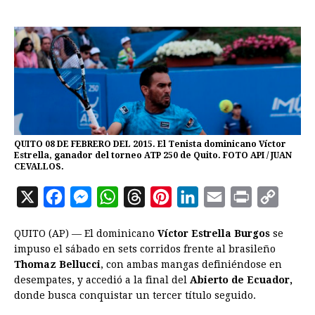
QUITO 08 DE FEBRERO DEL 2015. El Tenista dominicano Víctor
Estrella, ganador del torneo ATP 250 de Quito. FOTO API / JUAN
CEVALLOS.
X
F
M
W
T
P
L
E
P
C
a
e
h
h
i
i
m
r
o
QUITO (AP) — El dominicano
Víctor Estrella Burgos
se
c
s
a
r
n
n
a
i
p
impuso el sábado en sets corridos frente al brasileño
e
s
t
e
t
k
i
n
y
Thomaz Bellucci
, con ambas mangas definiéndose en
desempates, y accedió a la final del
b
e
s
a
e
Abierto de Ecuador,
e
l
t
L
donde busca conquistar un tercer título seguido.
o
n
A
d
r
d
i