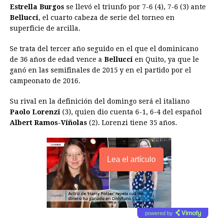
o
g
p
s
e
I
n
Estrella Burgos
se llevó el triunfo por 7-6 (4), 7-6 (3) ante
Bellucci
, el cuarto cabeza de serie del torneo en
k
e
p
s
n
k
superficie de arcilla.
r
t
Se trata del tercer año seguido en el que el dominicano
de 36 años de edad vence a
Bellucci
en Quito, ya que le
ganó en las semifinales de 2015 y en el partido por el
campeonato de 2016.
Su rival en la definición del domingo será el italiano
Paolo Lorenzi
(3), quien dio cuenta 6-1, 6-4 del español
Albert Ramos-Viñolas
(2). Lorenzi tiene 35 años.
Lea el artículo
powered by