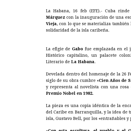
a
e
h
h
i
i
La Habana, 16 feb (EFE).- Cuba rinde
c
s
a
r
n
n
Márquez
con la inauguración de una es
e
s
t
e
t
k
Vieja
, con lo que se materializa también 
solidaridad de la isla caribeña.
b
e
s
a
e
e
o
n
A
d
r
d
o
g
p
s
e
I
La efigie de
Gabo
fue emplazada en el 
Histórico capitalino, un palacete colo
k
e
p
s
n
Literario de
La Habana
.
r
t
Develada dentro del homenaje de la 26 F
siglo de su obra cumbre «
Cien Años de 
y representa al novelista con una rosa 
Premio Nobel en 1982
.
La pieza es una copia idéntica de la en
del Caribe en Barranquilla, y la idea de
isla, Gustavo Bell, por los «entrañables 
«
Con esta escultura, el pueblo y el 