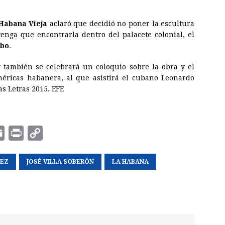
Habana
Vieja
aclaró que decidió no poner la escultura
tenga que encontrarla dentro del palacete colonial, el
bo
.
 también se celebrará un coloquio sobre la obra y el
méricas habanera, al que asistirá el cubano Leonardo
s Letras 2015. EFE
E
P
C
m
r
o
UEZ
a
i
JOSÉ VILLA SOBERÓN
p
LA HABANA
i
n
y
l
t
L
i
n