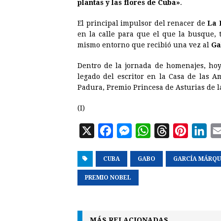
plantas y las flores de Cuba»
.
El principal impulsor del renacer de
La 
en la calle para que el que la busque, 
mismo entorno que recibió una vez al
Ga
Dentro de la jornada de homenajes, hoy
legado del escritor en la Casa de las A
Padura, Premio Princesa de Asturias de la
(I)
X
F
M
W
T
P
L
a
e
h
h
i
i
CUBA
c
s
GABO
a
r
GARCÍA MÁRQ
n
n
e
s
t
e
t
k
PREMIO NOBEL
b
e
s
a
e
e
o
n
A
d
r
d
o
g
p
s
e
I
MÁS RELACIONADAS