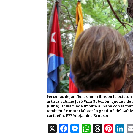
Personas dejan flores amarillas en la estatu
artista cubano José Villa Soberón, que fue de
(Cuba). Cuba rinde tributo al Gabo con la in
también de materializar la gratitud del Gobie
caribeña. EFE/Alejandro Ernesto
X
F
M
W
T
P
L