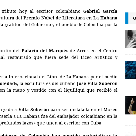
m
r
o
 tributo hoy al escritor colombiano
Gabriel García
a
i
p
O
cultura del
Premio Nobel
de Literatura en La Habana
i
n
y
la gratitud del Gobierno y el pueblo de Colombia por la
l
t
L
i
n
jardín del
Palacio del Marqués
de Arcos en el Centro
nial restaurado que fuera sede del Liceo Artístico y
k
eria Internacional del Libro de La Habana por el medio
Soledad
«, la escultura es del cubano
José Villa Soberón
en la mano y vestido con el liquiliqui que recibió el
cargada a
Villa Soberón
para ser instalada en el Museo
 traerla a La Habana fue del embajador colombiano en la
y profundos lazos» que unen al escritor con Cuba.
Gobierno de Colombia han querido materializar la