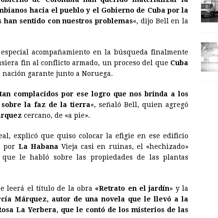
mbianos hacia el pueblo y el Gobierno de Cuba por la
os han sentido con nuestros problemas
«, dijo Bell en la
l especial acompañamiento en la búsqueda finalmente
iera fin al conflicto armado, un proceso del que
Cuba
 nación garante junto a Noruega.
tan complacidos por ese logro que nos brinda a los
obre la faz de la tierra
«, señaló Bell, quien agregó
árquez
cercano, de «a pie».
eal, explicó que quiso colocar la efigie en ese edificio
o por
La Habana
Vieja casi en ruinas, el «hechizado»
» que le habló sobre las propiedades de las plantas
 leerá el título de la obra
«Retrato en el jardín
» y la
rcía Márquez, autor de una novela que le llevó a la
Rosa La Yerbera, que le contó de los misterios de las