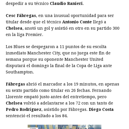
despedir a su técnico
Claudio Ranieri
.
o
n
A
d
r
d
i
o
g
p
s
e
I
n
Cesc Fábregas
, en una inusual oportunidad para ser
titular desde que el técnico
Antonio Conte
llegó a
k
e
p
s
n
k
Chelsea
, anotó un gol y asistió en otro en su partido 300
r
t
en la liga Premier.
Los Blues se despegaron a 11 puntos de su escolta
inmediato Manchester City, que no juega este fin de
semana porque su oponente Manchester United
disputará el domingo la final de la Copa de Liga ante
Southampton.
Fábregas
abrió el marcador a los 19 minutos, en apenas
su sexto partido como titular en 26 fechas. Fernando
Llorente empató justo antes del entretiempo, pero
Chelsea
volvió a adelantarse a los 72 con un tanto de
Pedro Rodríguez
, asistido por Fábregas.
Diego Costa
sentenció el resultado a los 84.