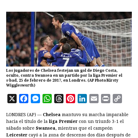
Los jugadores de Chelsea festejan un gol de Diego Costa,
oculto, contra Swansea en un partido por la liga Premier el
s·bad, 25 de febrero de 2017, en Londres. (AP Photo/Kirsty
Wigglesworth)
X
F
M
W
T
P
L
E
P
C
a
e
h
h
i
i
m
r
o
LONDRES (AP) —
Chelsea
mantuvo su marcha imparable
c
s
a
r
n
n
a
i
p
hacia el título de la
liga Premier
con un triunfo 3-1 el
e
s
t
e
t
k
i
n
y
sábado sobre
Swansea
, mientras que el campeón
Leicester
cayó a la zona de descenso dos días después de
b
e
s
a
e
e
l
t
L