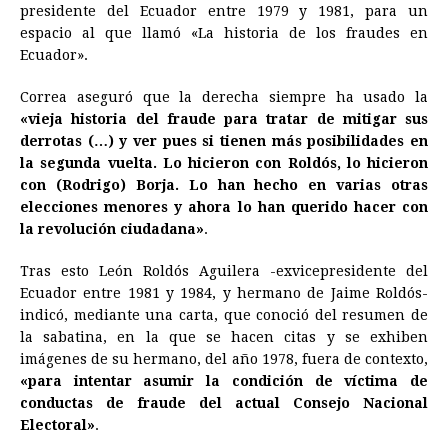
e
s
t
e
t
k
i
n
y
presidente del Ecuador entre 1979 y 1981, para un
espacio al que llamó «La historia de los fraudes en
b
e
s
a
e
e
l
t
L
Ecuador».
o
n
A
d
r
d
i
o
g
p
s
e
I
n
Correa aseguró que la derecha siempre ha usado la
«vieja historia del fraude para tratar de mitigar sus
k
e
p
s
n
k
derrotas (…) y ver pues si tienen más posibilidades en
r
t
la segunda vuelta. Lo hicieron con Roldós, lo hicieron
con (Rodrigo) Borja. Lo han hecho en varias otras
elecciones menores y ahora lo han querido hacer con
la revolución ciudadana»
.
Tras esto León Roldós Aguilera -exvicepresidente del
Ecuador entre 1981 y 1984, y hermano de Jaime Roldós-
indicó, mediante una carta, que conoció del resumen de
la sabatina, en la que se hacen citas y se exhiben
imágenes de su hermano, del año 1978, fuera de contexto,
«para intentar asumir la condición de víctima de
conductas de fraude del actual Consejo Nacional
Electoral»
.