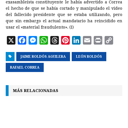
exasambleísta constituyente le había advertido a Correa
el hecho de que se había cortado y manipulado el video
del fallecido presidente que se estaba utilizando, pero
que sin embargo el actual mandatario ha reincidido en
usar el «material fraudulento». (I)
X
F
M
W
T
P
L
E
P
C
a
e
h
h
i
i
m
r
o
JAIME ROLDÓS AGUILERA
c
s
a
r
n
LEÓN ROLDÓS
n
a
i
p
e
s
t
e
t
k
i
n
y
RAFAEL CORREA
b
e
s
a
e
e
l
t
L
o
n
A
d
r
d
i
MÁS RELACIONADAS
o
g
p
s
e
I
n
k
e
p
s
n
k
r
t