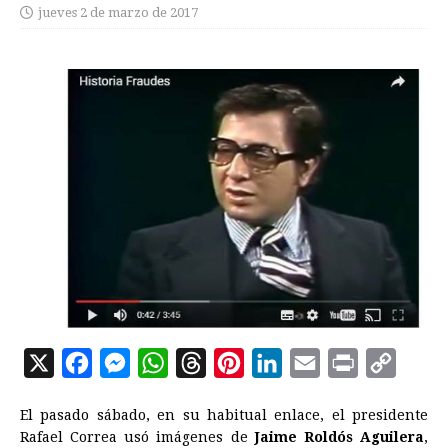
jueves 2 de marzo de 2017
X
F
M
W
T
P
L
E
P
C
a
e
h
h
i
i
m
r
o
El pasado sábado, en su habitual enlace, el presidente
c
s
a
r
n
n
a
i
p
Rafael Correa usó imágenes de
Jaime Roldós Aguilera
,