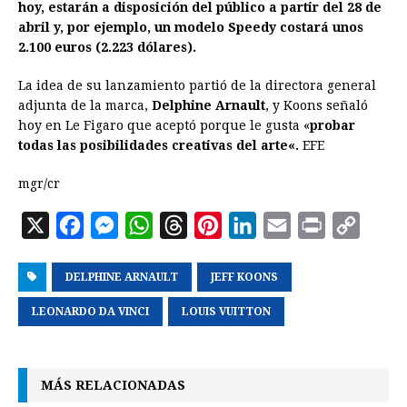
hoy, estarán a disposición del público a partir del 28 de
abril y, por ejemplo, un modelo Speedy costará unos
2.100 euros (2.223 dólares).
La idea de su lanzamiento partió de la directora general
adjunta de la marca,
Delphine Arnault
, y Koons señaló
hoy en Le Figaro que aceptó porque le gusta «
probar
todas las posibilidades creativas del
arte
«.
EFE
mgr/cr
X
F
M
W
T
P
L
E
P
C
a
e
h
h
i
i
m
r
o
DELPHINE ARNAULT
c
s
a
r
JEFF KOONS
n
n
a
i
p
e
s
t
e
t
k
i
n
y
LEONARDO DA VINCI
LOUIS VUITTON
b
e
s
a
e
e
l
t
L
o
n
A
d
r
d
i
MÁS RELACIONADAS
o
g
p
s
e
I
n