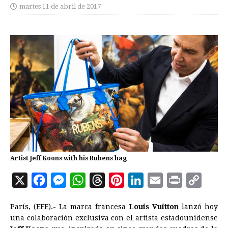
martes 11 de abril de 2017
Artist Jeff Koons with his Rubens bag
X
F
M
W
T
P
L
E
P
C
a
e
h
h
i
i
m
r
o
París, (EFE).- La marca francesa
Louis Vuitton
lanzó hoy
c
s
a
r
n
n
a
i
p
una colaboración exclusiva con el artista estadounidense
e
s
t
e
t
k
i
n
y