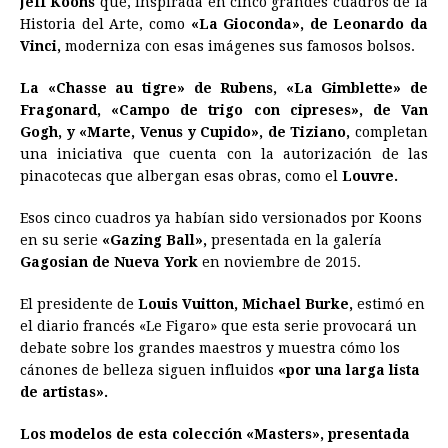
Jeff Koons
que, inspirada en cinco grandes cuadros de la
Historia del
b
Arte
e
, como
s
«La Gioconda», de Leonardo da
a
e
e
l
t
L
Vinci,
moderniza con esas imágenes sus famosos bolsos.
o
n
A
d
r
d
i
o
g
p
s
e
I
n
La «Chasse au tigre» de Rubens, «La Gimblette» de
Fragonard, «Campo de trigo con cipreses», de Van
k
e
p
s
n
k
Gogh, y «Marte, Venus y Cupido», de Tiziano,
completan
r
t
una iniciativa que cuenta con la autorización de las
pinacotecas que albergan esas obras, como el
Louvre.
Esos cinco cuadros ya habían sido versionados por Koons
en su serie
«Gazing Ball»,
presentada en la galería
Gagosian de Nueva York
en noviembre de 2015.
El presidente de
Louis Vuitton, Michael Burke,
estimó en
el diario francés «Le Figaro» que esta serie provocará un
debate sobre los grandes maestros y muestra cómo los
cánones de belleza siguen influidos
«por una larga lista
de artistas».
Los modelos de esta colección «Masters», presentada