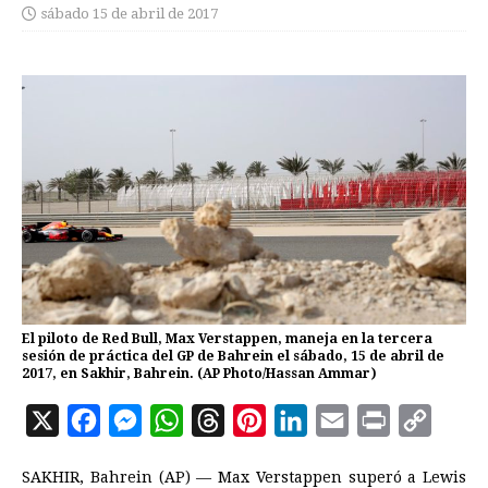
sábado 15 de abril de 2017
El piloto de Red Bull, Max Verstappen, maneja en la tercera
sesión de práctica del GP de Bahrein el sábado, 15 de abril de
2017, en Sakhir, Bahrein. (AP Photo/Hassan Ammar)
X
F
M
W
T
P
L
E
P
C
a
e
h
h
i
i
m
r
o
SAKHIR, Bahrein (AP) — Max Verstappen superó a Lewis
c
s
a
r
n
n
a
i
p