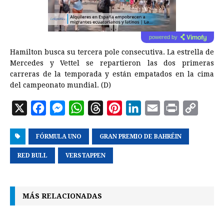
powered by
Hamilton busca su tercera pole consecutiva. La estrella de
Mercedes y Vettel se repartieron las dos primeras
carreras de la temporada y están empatados en la cima
del campeonato mundial. (D)
X
F
M
W
T
P
L
E
P
C
a
e
h
h
i
i
m
r
o
FÓRMULA UNO
c
s
a
GRAN PREMIO DE BAHRÉIN
r
n
n
a
i
p
e
s
t
e
t
k
i
n
y
RED BULL
VERSTAPPEN
b
e
s
a
e
e
l
t
L
o
n
A
d
r
d
i
MÁS RELACIONADAS
o
g
p
s
e
I
n
k
e
p
s
n
k