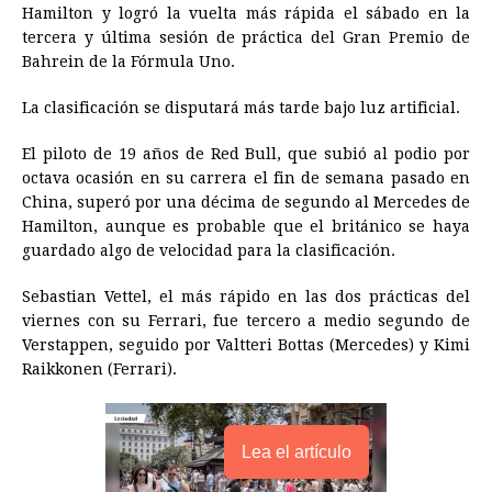
Hamilton y logró la vuelta más rápida el sábado en la
e
s
t
e
t
k
i
n
y
tercera y última sesión de práctica del Gran Premio de
Bahrein de la Fórmula Uno.
b
e
s
a
e
e
l
t
L
o
n
A
d
r
d
i
La clasificación se disputará más tarde bajo luz artificial.
o
g
p
s
e
I
n
El piloto de 19 años de Red Bull, que subió al podio por
k
e
p
s
n
k
octava ocasión en su carrera el fin de semana pasado en
r
t
China, superó por una décima de segundo al Mercedes de
Hamilton, aunque es probable que el británico se haya
guardado algo de velocidad para la clasificación.
Sebastian Vettel, el más rápido en las dos prácticas del
viernes con su Ferrari, fue tercero a medio segundo de
Verstappen, seguido por Valtteri Bottas (Mercedes) y Kimi
Raikkonen (Ferrari).
Lea el artículo