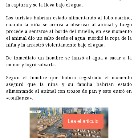
la captura y se la lleva bajo el agua.
b
e
s
a
e
e
l
t
L
o
n
A
d
r
d
i
Los turistas habrían estado alimentando al lobo marino,
o
g
p
s
e
I
n
cuando la niña se acerca a observar al animal y luego
procede a sentarse al borde del muelle, en ese momento
k
e
p
s
n
k
el animal dio un salto desde el agua, mordió la ropa de la
r
t
niña y la arrastró violentamente bajo el agua.
De inmediato un hombre se lanzó al agua a sacar a la
menor y logró salvarla.
Según el hombre que habría registrado el momento
aseguró que la niña y su familia habrían estado
alimentando al animal con trozos de pan y este entró en
«confianza».
Lea el artículo