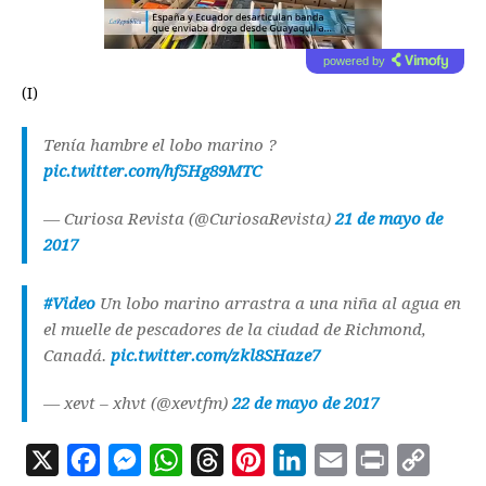
powered by
(I)
Tenía hambre el lobo marino ?
pic.twitter.com/hf5Hg89MTC
— Curiosa Revista (@CuriosaRevista)
21 de mayo de
2017
#Video
Un lobo marino arrastra a una niña al agua en
el muelle de pescadores de la ciudad de Richmond,
Canadá.
pic.twitter.com/zkl8SHaze7
— xevt – xhvt (@xevtfm)
22 de mayo de 2017
X
F
M
W
T
P
L
E
P
C