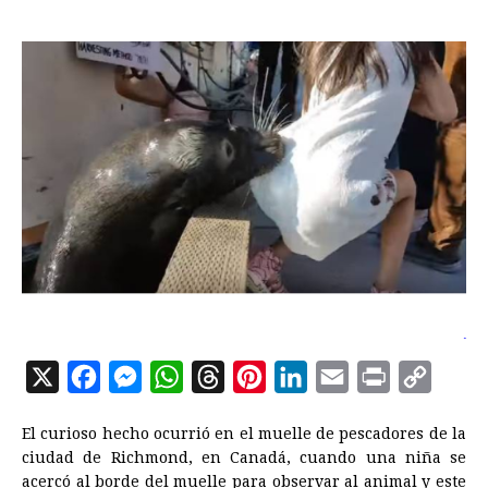
X
F
M
W
T
P
L
E
P
C
a
e
h
h
i
i
m
r
o
El curioso hecho ocurrió en el muelle de pescadores de la
c
s
a
r
n
n
a
i
p
ciudad de Richmond, en Canadá, cuando una niña se
e
s
t
e
t
k
i
n
y
acercó al borde del muelle para observar al animal y este