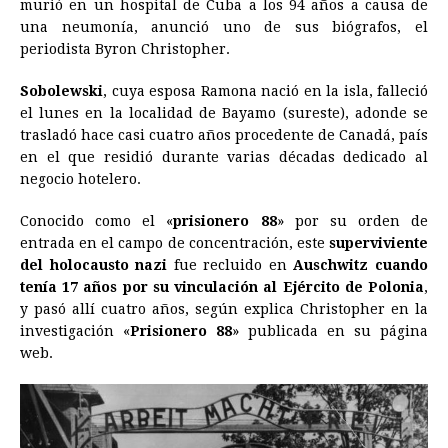
murió en un hospital de Cuba a los 94 años a causa de
una neumonía, anunció uno de sus biógrafos, el
b
e
s
a
e
e
l
t
L
periodista Byron Christopher.
o
n
A
d
r
d
i
o
g
p
s
e
I
n
Sobolewski
, cuya esposa Ramona nació en la isla, falleció
el lunes en la localidad de Bayamo (sureste), adonde se
k
e
p
s
n
k
trasladó hace casi cuatro años procedente de Canadá, país
r
t
en el que residió durante varias décadas dedicado al
negocio hotelero.
Conocido como el «
prisionero 88
» por su orden de
entrada en el campo de concentración, este
superviviente
del holocausto
nazi
fue recluido en
Auschwitz
cuando
tenía 17 años por su vinculación al Ejército de Polonia
,
y pasó allí cuatro años, según explica Christopher en la
investigación «
Prisionero 88
» publicada en su página
web.