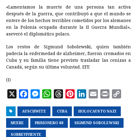
«Lamentamos la muerte de una persona tan activa
después de la guerra, que contribuyó a que el mundo se
entere de los hechos terribles cometidos por los alemanes
en la Polonia ocupada durante la II Guerra Mundial»,
aseveró el diplomático polaco.
Los restos de Sigmund Sobolewski, quien también
padecía la enfermedad de alzheimer, fueron cremados en
Cuba y su familia tiene previsto trasladar las cenizas a
Canadá, según su última voluntad. EFE
(I)
X
F
M
W
T
P
L
E
P
C
a
e
h
h
i
i
m
r
o
AUSCHWITZ
c
s
a
CUBA
r
n
HOLOCAUSTO NAZI
n
a
i
p
e
s
t
e
t
k
i
n
y
MUERE
PRISIONERO 88
SIGMUND SOBOLEWSKI
b
e
s
a
e
e
l
t
L
SOBREVIVIENTE