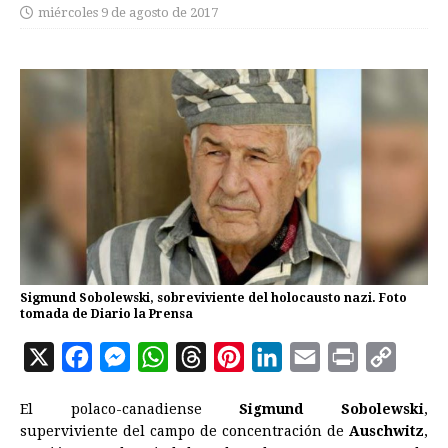
miércoles 9 de agosto de 2017
Sigmund Sobolewski, sobreviviente del holocausto nazi. Foto
tomada de Diario la Prensa
X
F
M
W
T
P
L
E
P
C
a
e
h
h
i
i
m
r
o
El polaco-canadiense
Sigmund Sobolewski
,
c
s
a
r
n
n
a
i
p
superviviente del campo de concentración de
Auschwitz
,
e
s
t
e
t
k
i
n
y