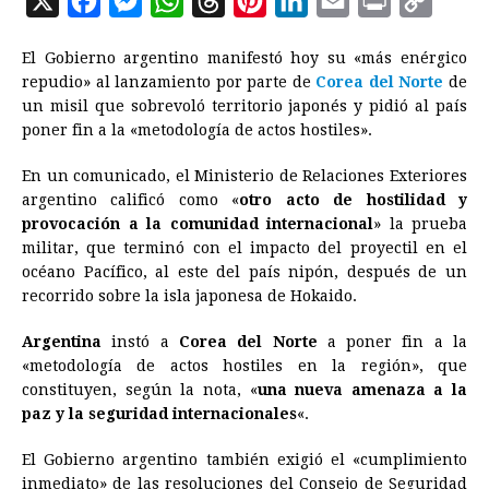
X
F
M
W
T
P
L
E
P
C
a
e
h
h
i
i
m
r
o
El Gobierno argentino manifestó hoy su «más enérgico
c
s
a
r
n
n
a
i
p
repudio» al lanzamiento por parte de
Corea
del Norte
de
e
s
t
e
t
k
i
n
y
un misil que sobrevoló territorio japonés y pidió al país
poner fin a la «metodología de actos hostiles».
b
e
s
a
e
e
l
t
L
o
n
A
d
r
d
i
En un comunicado, el Ministerio de Relaciones Exteriores
o
g
p
s
e
I
n
argentino calificó como «
otro acto de hostilidad y
provocación a la comunidad internacional
» la prueba
k
e
p
s
n
k
militar, que terminó con el impacto del proyectil en el
r
t
océano Pacífico, al este del país nipón, después de un
recorrido sobre la isla japonesa de Hokaido.
Argentina
instó a
Corea
del Norte
a poner fin a la
«metodología de actos hostiles en la región», que
constituyen, según la nota, «
una nueva amenaza a la
paz y la seguridad internacionales
«.
El Gobierno argentino también exigió el «cumplimiento
inmediato» de las resoluciones del Consejo de Seguridad