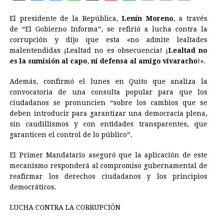
a
e
h
h
i
i
m
r
o
El presidente de la República,
Lenín Moreno
, a través
c
s
a
r
n
n
a
i
p
de “El Gobierno Informa”, se refirió a lucha contra la
e
s
t
e
t
k
i
n
y
corrupción y dijo que esta «no admite lealtades
malentendidas ¡Lealtad no es obsecuencia! ¡
b
e
s
a
e
e
l
Lealtad no
t
L
es la sumisión al capo
,
ni defensa al amigo vivaracho
!».
o
n
A
d
r
d
i
o
g
p
s
e
I
n
Además, confirmó el lunes en Quito que analiza la
convocatoria de una consulta popular para que los
k
e
p
s
n
k
ciudadanos se pronuncien “sobre los cambios que se
r
t
deben introducir para garantizar una democracia plena,
sin caudillismos y con entidades transparentes, que
garanticen el control de lo público”.
El Primer Mandatario aseguró que la aplicación de este
mecanismo responderá al compromiso gubernamental de
reafirmar los derechos ciudadanos y los principios
democráticos.
LUCHA CONTRA LA CORRUPCIÓN