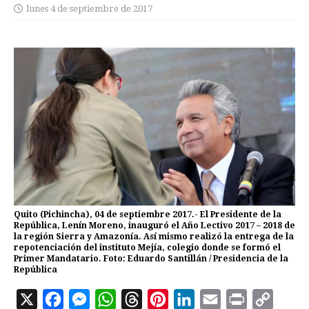
lunes 4 de septiembre de 2017
Quito (Pichincha), 04 de septiembre 2017.- El Presidente de la
República, Lenín Moreno, inauguró el Año Lectivo 2017 – 2018 de
la región Sierra y Amazonía. Así mismo realizó la entrega de la
repotenciación del instituto Mejía, colegio donde se formó el
Primer Mandatario. Foto: Eduardo Santillán / Presidencia de la
República
X
F
M
W
T
P
L
E
P
C