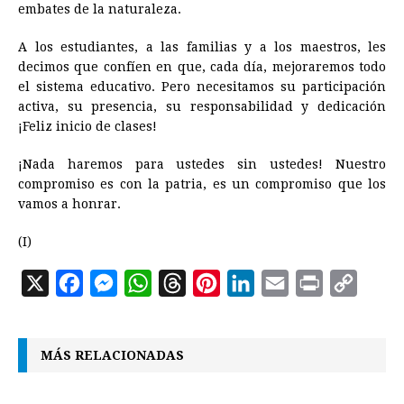
embates de la naturaleza.
A los estudiantes, a las familias y a los maestros, les
decimos que confíen en que, cada día, mejoraremos todo
el sistema educativo. Pero necesitamos su participación
activa, su presencia, su responsabilidad y dedicación
¡Feliz inicio de clases!
¡Nada haremos para ustedes sin ustedes! Nuestro
compromiso es con la patria, es un compromiso que los
vamos a honrar.
(I)
X
F
M
W
T
P
L
E
P
C
a
e
h
h
i
i
m
r
o
c
s
a
r
n
n
a
i
p
MÁS RELACIONADAS
e
s
t
e
t
k
i
n
y
b
e
s
a
e
e
l
t
L