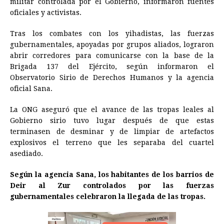
militar controlada por el Gobierno, informaron fuentes
b
e
s
a
e
e
l
t
L
oficiales y activistas.
o
n
A
d
r
d
i
o
g
p
s
e
I
n
Tras los combates con los yihadistas, las fuerzas
gubernamentales, apoyadas por grupos aliados, lograron
k
e
p
s
n
k
abrir corredores para comunicarse con la base de la
r
t
Brigada 137 del Ejército, según informaron el
Observatorio Sirio de Derechos Humanos y la agencia
oficial Sana.
La ONG aseguró que el avance de las tropas leales al
Gobierno sirio tuvo lugar después de que estas
terminasen de desminar y de limpiar de artefactos
explosivos el terreno que les separaba del cuartel
asediado.
Según la agencia Sana, los habitantes de los barrios de
Deir al Zur controlados por las fuerzas
gubernamentales celebraron la llegada de las tropas.