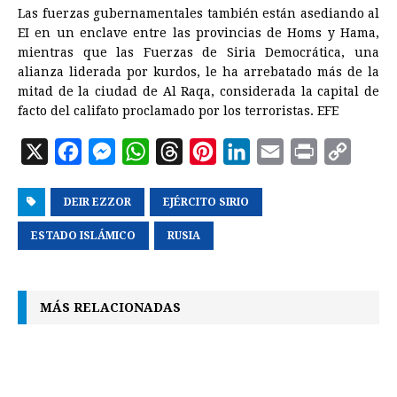
Las fuerzas gubernamentales también están asediando al
EI en un enclave entre las provincias de Homs y Hama,
mientras que las Fuerzas de
Siria
Democrática, una
alianza liderada por kurdos, le ha arrebatado más de la
mitad de la ciudad de Al Raqa, considerada la capital de
facto del califato proclamado por los terroristas. EFE
X
F
M
W
T
P
L
E
P
C
a
e
h
h
i
i
m
r
o
DEIR EZZOR
c
s
a
EJÉRCITO SIRIO
r
n
n
a
i
p
e
s
t
e
t
k
i
n
y
ESTADO ISLÁMICO
RUSIA
b
e
s
a
e
e
l
t
L
o
n
A
d
r
d
i
MÁS RELACIONADAS
o
g
p
s
e
I
n
k
e
p
s
n
k
r
t