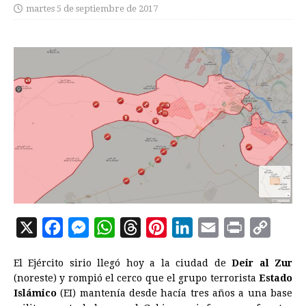
martes 5 de septiembre de 2017
X
F
M
W
T
P
L
E
P
C
a
e
h
h
i
i
m
r
o
El Ejército sirio llegó hoy a la ciudad de
Deir al Zur
c
s
a
r
n
n
a
i
p
(noreste) y rompió el cerco que el grupo terrorista
Estado
e
s
t
e
t
k
i
n
y
Islámico
(EI) mantenía desde hacía tres años a una base