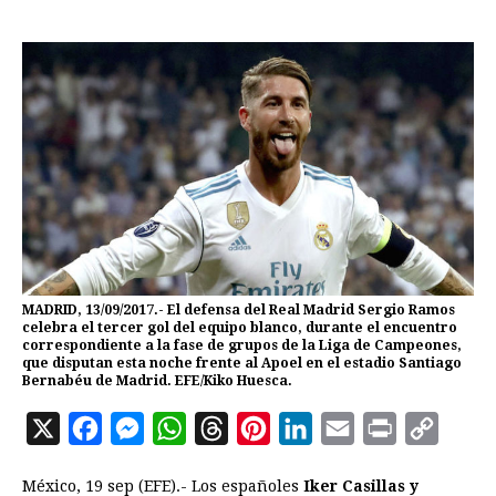
MADRID, 13/09/2017.- El defensa del Real Madrid Sergio Ramos
celebra el tercer gol del equipo blanco, durante el encuentro
correspondiente a la fase de grupos de la Liga de Campeones,
que disputan esta noche frente al Apoel en el estadio Santiago
Bernabéu de Madrid. EFE/Kiko Huesca.
X
F
M
W
T
P
L
E
P
C
a
e
h
h
i
i
m
r
o
México, 19 sep (EFE).- Los españoles
Iker Casillas y
c
s
a
r
n
n
a
i
p