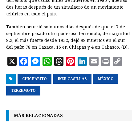
terremoto que causó miles de muertos en 1985 y apenas
dos horas después de un simulacro de un movimiento
telúrico en todo el país.
También ocurrió solo unos días después de que el 7 de
septiembre pasado otro poderoso terremoto, de magnitud
8,2, el más fuerte desde 1932, dejó 98 muertos en el sur
del país; 78 en Oaxaca, 16 en Chiapas y 4 en Tabasco. (D).
X
F
M
W
T
P
L
E
P
C
a
e
h
h
i
i
m
r
o
CHICHARITO
c
s
a
IKER CASILLAS
r
n
n
MÉXICO
a
i
p
e
s
t
e
t
k
i
n
y
TERREMOTO
b
e
s
a
e
e
l
t
L
o
n
A
d
r
d
i
MÁS RELACIONADAS
o
g
p
s
e
I
n
k
e
p
s
n
k
r
t