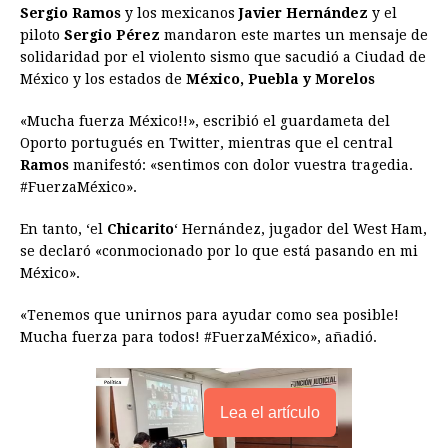
Sergio Ramos
y los mexicanos
Javier Hernández
y el
e
s
t
e
t
k
i
n
y
piloto
Sergio Pérez
mandaron este martes un mensaje de
solidaridad por el violento sismo que sacudió a Ciudad de
b
e
s
a
e
e
l
t
L
México y los estados de
México, Puebla y Morelos
o
n
A
d
r
d
i
o
g
p
s
e
I
n
«Mucha fuerza México!!», escribió el guardameta del
Oporto portugués en Twitter, mientras que el central
k
e
p
s
n
k
Ramos
manifestó: «sentimos con dolor vuestra tragedia.
r
t
#FuerzaMéxico».
En tanto, ‘el
Chicarito
‘ Hernández, jugador del West Ham,
se declaró «conmocionado por lo que está pasando en mi
México».
«Tenemos que unirnos para ayudar como sea posible!
Mucha fuerza para todos! #FuerzaMéxico», añadió.
Lea el artículo