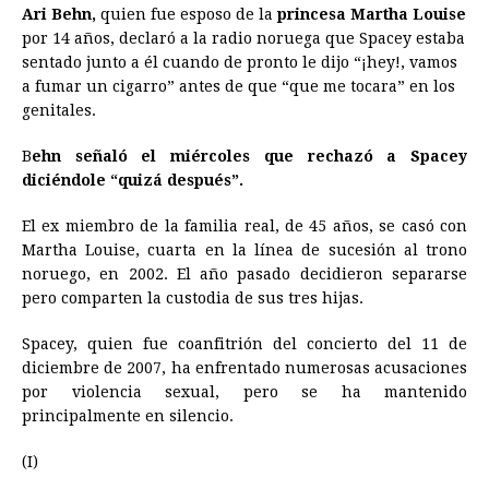
Ari Behn,
quien fue esposo de la
princesa Martha Louise
o
n
A
d
r
d
i
por 14 años, declaró a la radio noruega que Spacey estaba
o
g
p
s
e
I
n
sentado junto a él cuando de pronto le dijo “¡hey!, vamos
a fumar un cigarro” antes de que “que me tocara” en los
k
e
p
s
n
k
genitales.
r
t
B
ehn señaló el miércoles que rechazó a Spacey
diciéndole “quizá después”.
El ex miembro de la familia real, de 45 años, se casó con
Martha Louise, cuarta en la línea de sucesión al trono
noruego, en 2002. El año pasado decidieron separarse
pero comparten la custodia de sus tres hijas.
Spacey, quien fue coanfitrión del concierto del 11 de
diciembre de 2007, ha enfrentado numerosas acusaciones
por violencia sexual, pero se ha mantenido
principalmente en silencio.
(I)