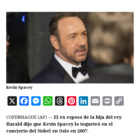
Kevin Spacey
X
F
M
W
T
P
L
E
P
C
a
e
h
h
i
i
m
r
o
COPENHAGUE (AP) —
El ex esposo de la hija del rey
c
s
a
r
n
n
a
i
p
Harald dijo que Kevin Spacey lo toqueteó en el
e
s
t
e
t
k
i
n
y
concierto del Nobel en Oslo en 2007.
b
e
s
a
e
e
l
t
L