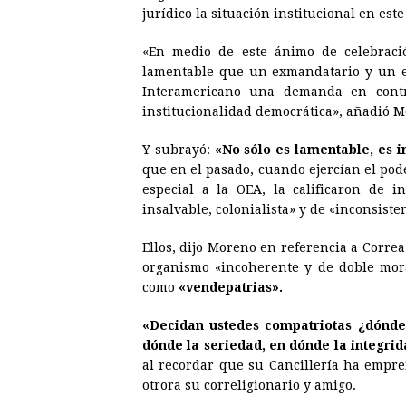
jurídico la situación institucional en est
«En medio de este ánimo de celebraci
lamentable que un exmandatario y un e
Interamericano una demanda en contra
institucionalidad democrática», añadió 
Y subrayó:
«No sólo es lamentable, es i
que en el pasado, cuando ejercían el po
especial a la OEA, la calificaron de in
insalvable, colonialista» y de «inconsiste
Ellos, dijo Moreno en referencia a Corre
organismo «incoherente y de doble mora
como
«vendepatrias».
«Decidan ustedes compatriotas ¿dónde 
dónde la seriedad, en dónde la integri
al recordar que su Cancillería ha empre
otrora su correligionario y amigo.