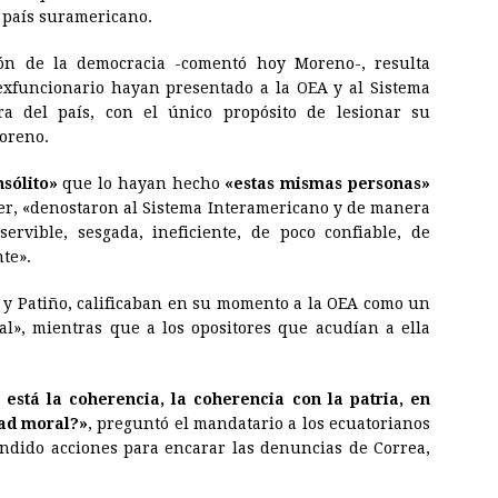
e país suramericano.
ón de la democracia -comentó hoy Moreno-, resulta
xfuncionario hayan presentado a la OEA y al Sistema
 del país, con el único propósito de lesionar su
Moreno.
nsólito»
que lo hayan hecho
«estas mismas personas»
der, «denostaron al Sistema Interamericano y de manera
servible, sesgada, ineficiente, de poco confiable, de
nte».
a y Patiño, calificaban en su momento a la OEA como un
l», mientras que a los opositores que acudían a ella
está la coherencia, la coherencia con la patria, en
dad moral?»
, preguntó el mandatario a los ecuatorianos
ndido acciones para encarar las denuncias de Correa,