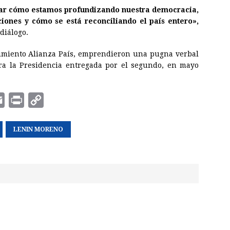
tar cómo estamos profundizando nuestra democracia,
iones y cómo se está reconciliando el país entero»,
diálogo.
imiento Alianza País, emprendieron una pugna verbal
ra la Presidencia entregada por el segundo, en mayo
E
P
C
m
r
o
a
LENIN MORENO
i
p
i
n
y
l
t
L
i
n
k