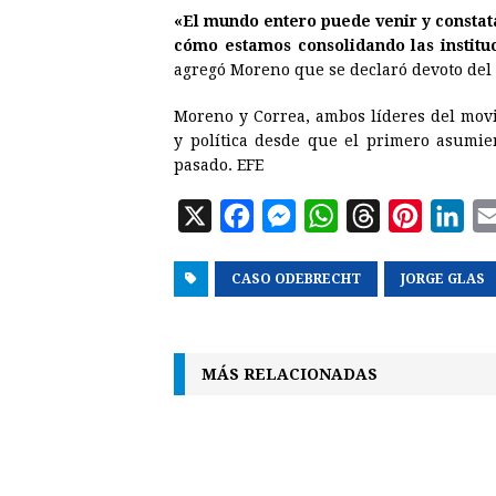
«El mundo entero puede venir y consta
cómo estamos consolidando las instituc
agregó Moreno que se declaró devoto del 
Moreno y Correa, ambos líderes del mov
y política desde que el primero asumie
pasado. EFE
X
F
M
W
T
P
L
a
e
h
h
i
i
CASO ODEBRECHT
c
s
a
r
JORGE GLAS
n
n
e
s
t
e
t
k
b
e
s
a
e
e
MÁS RELACIONADAS
o
n
A
d
r
d
o
g
p
s
e
I
k
e
p
s
n
r
t