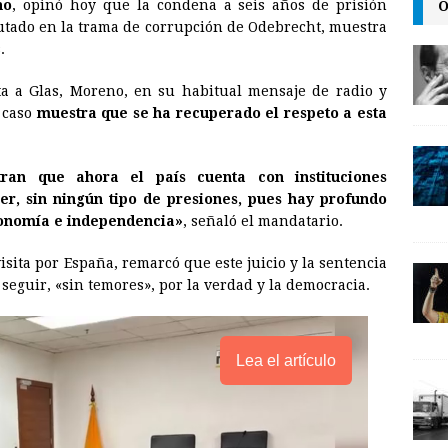
O
no
, opinó hoy que la condena a seis años de prisión
a
i
p
utado en la trama de corrupción de Odebrecht, muestra
i
n
y
.
l
t
L
 a Glas, Moreno, en su habitual mensaje de radio y
i
e caso
muestra que se ha recuperado el respeto a esta
n
k
ran que ahora el país cuenta con instituciones
r, sin ningún tipo de presiones, pues hay profundo
utonomía e independencia»
, señaló el mandatario.
sita por España, remarcó que este juicio y la sentencia
seguir, «sin temores», por la verdad y la democracia.
Lea el artículo