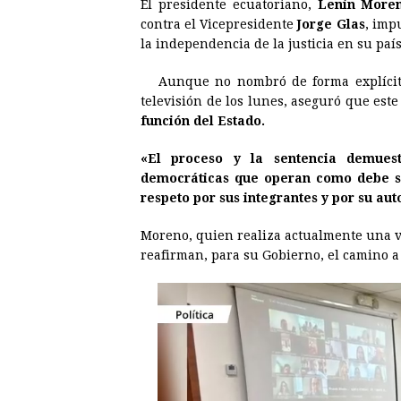
El presidente ecuatoriano,
Lenín More
c
s
a
r
n
n
contra el Vicepresidente
Jorge Glas
, imp
e
s
t
e
t
k
la independencia de la justicia en su país
b
e
s
a
e
e
Aunque no nombró de forma explícita
o
n
A
d
r
d
televisión de los lunes, aseguró que est
o
g
p
s
e
I
función del Estado.
k
e
p
s
n
«El proceso y la sentencia demuest
r
t
democráticas que operan como debe se
respeto por sus integrantes y por su a
Moreno, quien realiza actualmente una vi
reafirman, para su Gobierno, el camino a 