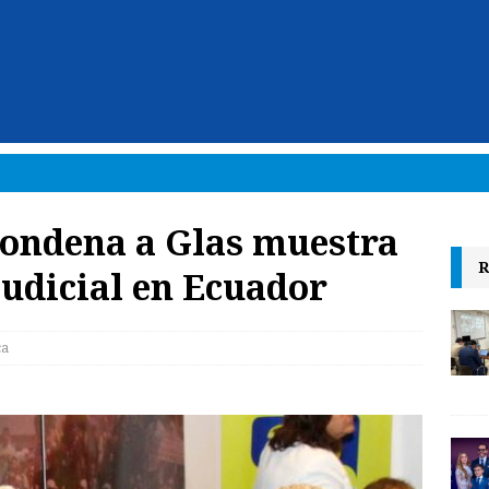
condena a Glas muestra
R
judicial en Ecuador
ca