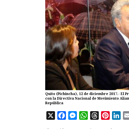
Quito (Pichincha), 12 de diciembre 2017.- El P
con la Directiva Nacional de Movimiento Alianz
República
X
F
M
W
T
P
L
a
e
h
h
i
i