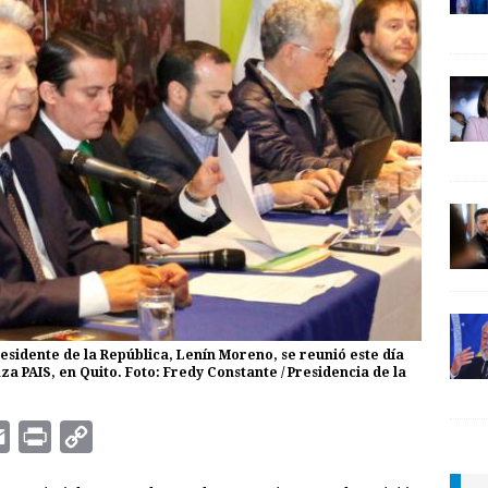
residente de la República, Lenín Moreno, se reunió este día
a PAIS, en Quito. Foto: Fredy Constante / Presidencia de la
E
P
C
m
r
o