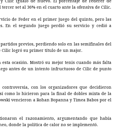
y Cilic igualó de nuevo. El porcentaje de Federer de
tercer set al 36% en el cuarto ante la ofensiva de Cilic.
rvicio de Feder en el primer juego del quinto, pero las
s. En el segundo juego perdió su servicio y cedió a
artidos previos, perdiendo solo en las semifinales del
Cilic logró su primer título de un major.
n esta ocasión. Mostró su mejor tenis cuando más falta
uego antes de un intento infructuoso de Cilic de punto
 controversia, con los organizadores que decidieron
sí como lo hicieron para la final de dobles mixta de la
owski vencieron a Rohan Bopanna y Timea Babos por el
tionaron el razonamiento, argumentando que había
eo, donde la política de calor no se implementó.