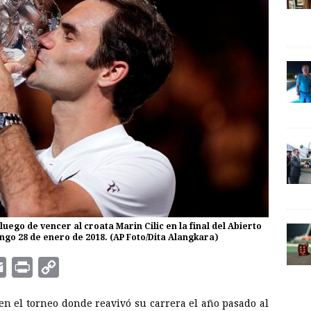
luego de vencer al croata Marin Cilic en la final del Abierto
ngo 28 de enero de 2018. (AP Foto/Dita Alangkara)
E
P
C
m
r
o
 el torneo donde reavivó su carrera el año pasado al
a
i
p