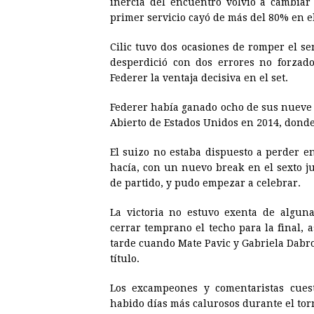
inercia del encuentro volvió a cambiar 
primer servicio cayó de más del 80% en el 
Cilic tuvo dos ocasiones de romper el se
desperdició con dos errores no forzado
Federer la ventaja decisiva en el set.
Federer había ganado ocho de sus nueve p
Abierto de Estados Unidos en 2014, donde 
El suizo no estaba dispuesto a perder e
hacía, con un nuevo break en el sexto j
de partido, y pudo empezar a celebrar.
La victoria no estuvo exenta de alguna
cerrar temprano el techo para la final, a
tarde cuando Mate Pavic y Gabriela Dabr
título.
Los excampeones y comentaristas cues
habido días más calurosos durante el torn