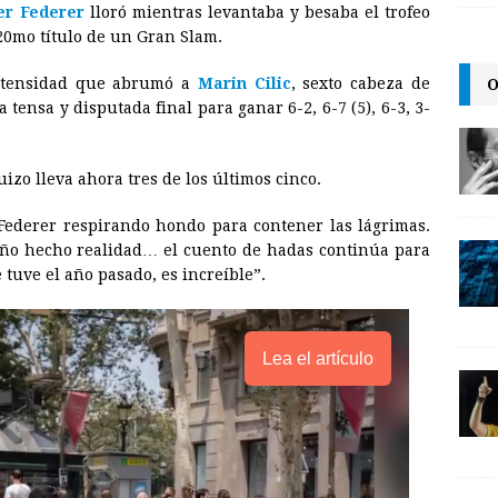
er Federer
lloró mientras levantaba y besaba el trofeo
i
n
y
20mo título de un Gran Slam.
l
t
L
O
intensidad que abrumó a
Marin Cilic
, sexto cabeza de
i
tensa y disputada final para ganar 6-2, 6-7 (5), 6-3, 3-
n
k
izo lleva ahora tres de los últimos cinco.
o Federer respirando hondo para contener las lágrimas.
eño hecho realidad… el cuento de hadas continúa para
 tuve el año pasado, es increíble”.
Lea el artículo