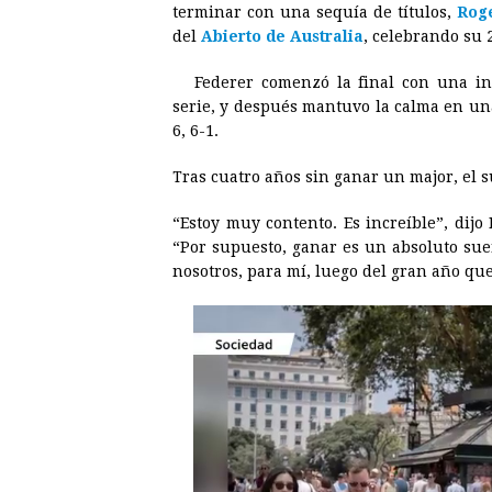
terminar con una sequía de títulos,
Rog
e
s
t
e
t
k
del
Abierto de Australia
, celebrando su 
b
e
s
a
e
e
Federer comenzó la final con una 
o
n
A
d
r
d
serie, y después mantuvo la calma en una 
o
g
p
s
e
I
6, 6-1.
k
e
p
s
n
Tras cuatro años sin ganar un major, el su
r
t
“Estoy muy contento. Es increíble”, dij
“Por supuesto, ganar es un absoluto su
nosotros, para mí, luego del gran año que