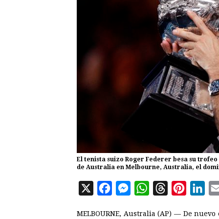
El tenista suizo Roger Federer besa su trofeo 
de Australia en Melbourne, Australia, el domi
X
F
M
W
T
P
L
a
e
h
h
i
i
MELBOURNE, Australia (AP) — De nuevo en
c
s
a
r
n
n