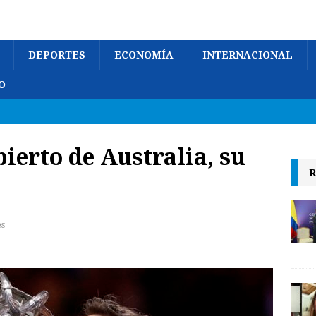
DEPORTES
ECONOMÍA
INTERNACIONAL
O
ierto de Australia, su
R
s