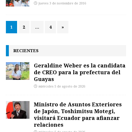
jueves 3 de noviembre de 2016
1
2
…
4
»
RECIENTES
Geraldine Weber es la candidata
de CREO para la prefectura del
Guayas
miércoles 5 de agosto de 2026
Ministro de Asuntos Exteriores
de Japón, Toshimitsu Motegi,
visitará Ecuador para afianzar
relaciones