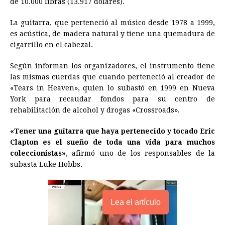
de 10.000 libras (13.917 dólares).
b
e
s
a
e
e
l
t
L
La guitarra, que perteneció al músico desde 1978 a 1999,
o
n
A
d
r
d
i
es acústica, de madera natural y tiene una quemadura de
o
g
p
s
e
I
n
cigarrillo en el cabezal.
k
e
p
s
n
k
Según informan los organizadores, el instrumento tiene
r
t
las mismas cuerdas que cuando perteneció al creador de
«Tears in Heaven», quien lo subastó en 1999 en Nueva
York para recaudar fondos para su centro de
rehabilitación de alcohol y drogas «Crossroads».
«Tener una guitarra que haya pertenecido y tocado Eric
Clapton es el sueño de toda una vida para muchos
coleccionistas»
, afirmó uno de los responsables de la
subasta Luke Hobbs.
Lea el artículo