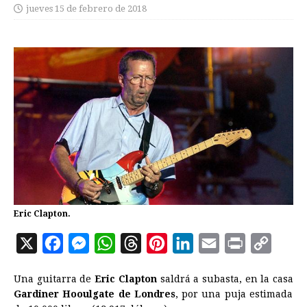
jueves 15 de febrero de 2018
Eric Clapton.
X
F
M
W
T
P
L
E
P
C
a
e
h
h
i
i
m
r
o
Una guitarra de
Eric Clapton
saldrá a subasta, en la casa
c
s
a
r
n
n
a
i
p
Gardiner Hooulgate de Londres
, por una puja estimada
e
s
t
e
t
k
i
n
y