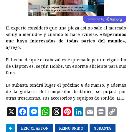
powered by
El experto consideró que una pieza así no sale al mercado
«muy a menudo» y cuando lo hace «vuela».
«Esperamos
que haya interesados de todas partes del mundo»,
agregó.
El hecho de que el cabezal esté quemado por un cigarrillo
de Clapton es, según Hobbs, un enorme aliciente para sus
fans.
La subasta tendrá lugar el próximo 8 de marzo, y además
de la guitarra del compositor británico, se pujará por
otras trescientas, sus accesorios y equipos de sonido. EFE
X
F
M
W
T
P
L
E
P
C
a
e
h
h
i
i
m
r
o
ERIC CLAPTON
c
s
a
REINO UNIDO
r
n
n
SUBASTA
a
i
p