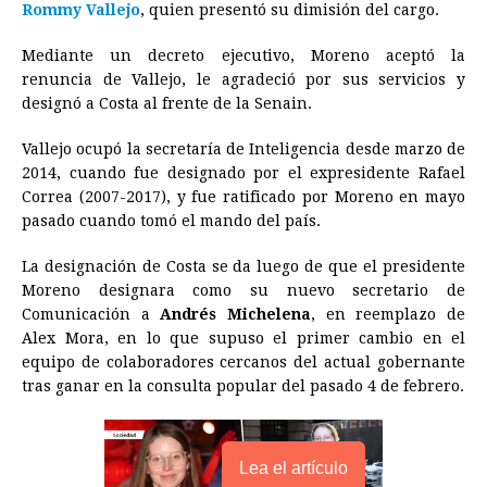
Rommy Vallejo
b
, quien presentó su dimisión del cargo.
e
s
a
e
e
l
t
L
o
n
A
d
r
d
i
Mediante un decreto ejecutivo, Moreno aceptó la
o
g
p
s
e
I
n
renuncia de Vallejo, le agradeció por sus servicios y
designó a Costa al frente de la Senain.
k
e
p
s
n
k
r
t
Vallejo ocupó la secretaría de Inteligencia desde marzo de
2014, cuando fue designado por el expresidente Rafael
Correa (2007-2017), y fue ratificado por Moreno en mayo
pasado cuando tomó el mando del país.
La designación de Costa se da luego de que el presidente
Moreno designara como su nuevo secretario de
Comunicación a
Andrés Michelena
, en reemplazo de
Alex Mora, en lo que supuso el primer cambio en el
equipo de colaboradores cercanos del actual gobernante
tras ganar en la consulta popular del pasado 4 de febrero.
Lea el artículo