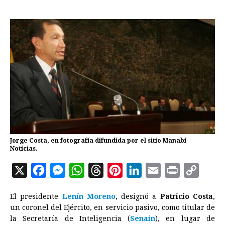
Jorge Costa, en fotografía difundida por el sitio Manabí
Noticias.
X
F
M
W
T
P
L
E
P
C
a
e
h
h
i
i
m
r
o
El presidente
Lenín Moreno
, designó a
Patricio Costa
,
c
s
a
r
n
n
a
i
p
un coronel del Ejército, en servicio pasivo, como titular de
e
s
t
e
t
k
i
n
y
la Secretaría de Inteligencia (
Senain
), en lugar de